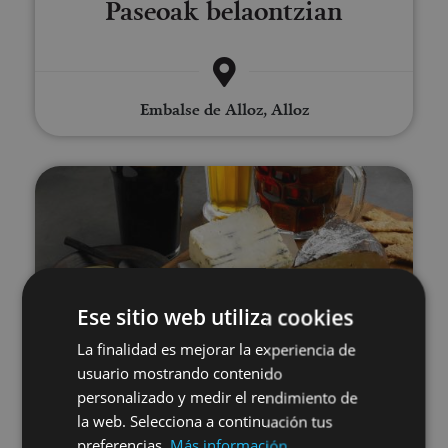
Paseoak belaontzian
Embalse de Alloz, Alloz
Garagardoa dastatzea Araitzen
Ese sitio web utiliza cookies
01 MAY - 31 AGO
La finalidad es mejorar la experiencia de
Garagardoa dastatzea
usuario mostrando contenido
personalizado y medir el rendimiento de
Araitzen
la web. Selecciona a continuación tus
preferencias.
Más información