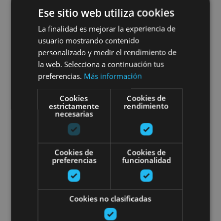
Ese sitio web utiliza cookies
01 ENE - 31 DIC
La finalidad es mejorar la experiencia de
Bisitaldia Leireko
usuario mostrando contenido
personalizado y medir el rendimiento de
monasteriora
la web. Selecciona a continuación tus
preferencias.
Más información
Cookies
Cookies de
estrictamente
rendimiento
Monasterio de Leyre, Yesa
necesarias
Visita guiada por las leyendas e 
Cookies de
Cookies de
preferencias
funcionalidad
Cookies no clasificadas