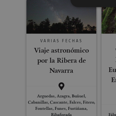
Cookies estrictam
Las cookies estrictam
gestión de cuentas. E
VARIAS FECHAS
Viaje astronómico
Nombre
por la Ribera de
CookieScriptConse
Eu
Navarra
JSESSIONID
E
COOKIE_SUPPORT
Arguedas, Azagra, Buñuel,
Cabanillas, Cascante, Falces, Fitero,
Fontellas, Funes, Fustiñana,
Ribaforada
Fábr
Nombre