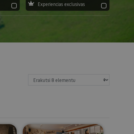
Experiencias exclusivas
Erakutsi
a
useoa-Decanal jauregia
Almadiaren Museoa