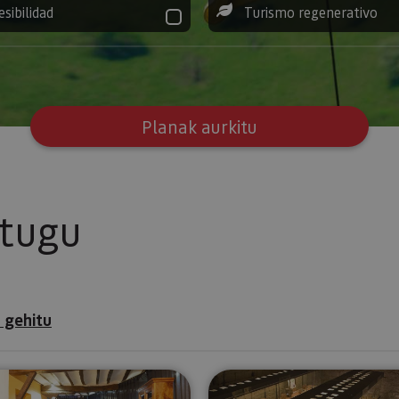
esibilidad
Turismo regenerativo
Planak aurkitu
itugu
 gehitu
arengo
Bisitatu Urdazubiko monasterioa eta bertako museo
Tuterako M