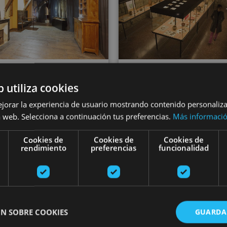
12 ABR - 31 DIC
b utiliza cookies
itatu Urdazubiko
VARIAS FECHA
Tuterako Muse
ejorar la experiencia de usuario mostrando contenido personaliz
onasterioa eta
 web. Selecciona a continuación tus preferencias.
Más informaci
Decanal jaureg
bertako museoa
Cookies de
Cookies de
Cookies de
rendimiento
preferencias
funcionalidad
Monasterio de Urdax,
Urdazubi/Urdax
Tudela
N SOBRE COOKIES
GUARDA
a de Navarra
Bisita gidatua Eugiko Munizioen Errege Fabrikara
Iruñeko zez