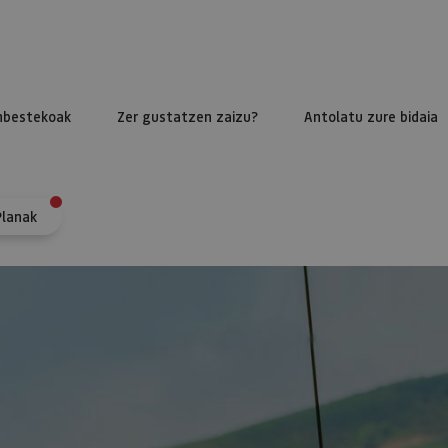
nbestekoak
Zer gustatzen zaizu?
Antolatu zure bidaia
Planak