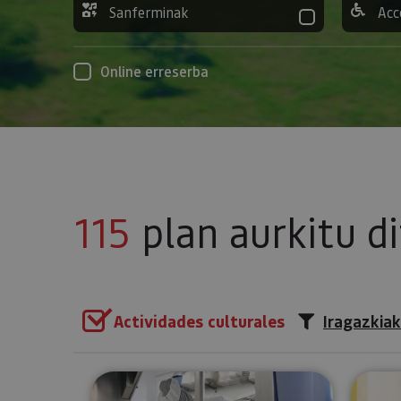
Sanferminak
Acc
Online erreserba
115
plan aurkitu d
Actividades culturales
Iragazkiak
Bisita gidatua gaztandegira M