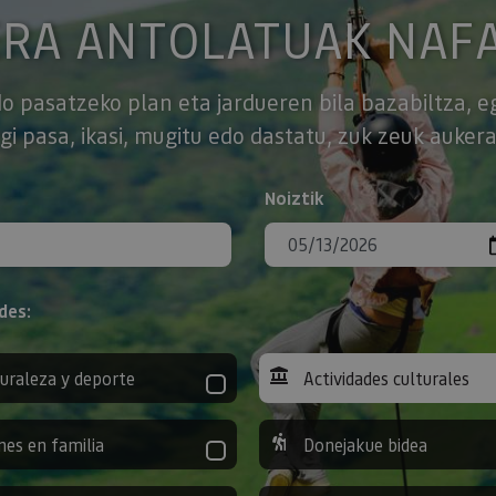
ERA ANTOLATUAK NAF
o pasatzeko plan eta jardueren bila bazabiltza, e
gi pasa, ikasi, mugitu edo dastatu, zuk zeuk aukera
Noiztik
des:
uraleza y deporte
Actividades culturales
nes en familia
Donejakue bidea