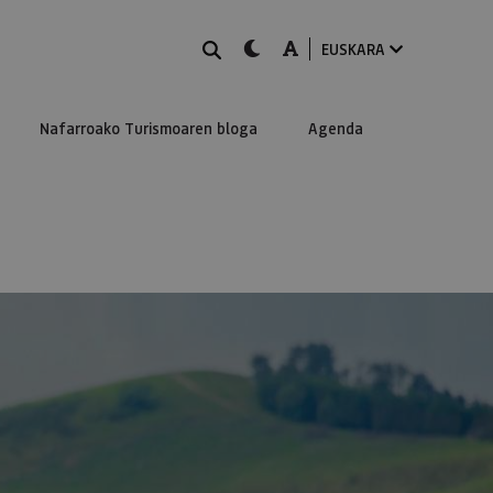
BILATU
dark-mode
A-mode
EUSKARA
Nafarroako Turismoaren bloga
Agenda