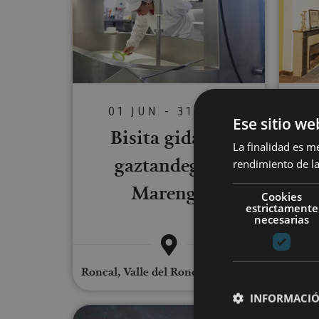
01 JUN - 31 AGO
Ese sitio we
Bis
Bisita gidatua
La finalidad es m
m
gaztandegira
rendimiento de la
Marengo
Cookies
estrictamente
necesarias
Roncal, Valle del Roncal - Belagua
INFORMACIÓ
Viaje astronómico por la Riber