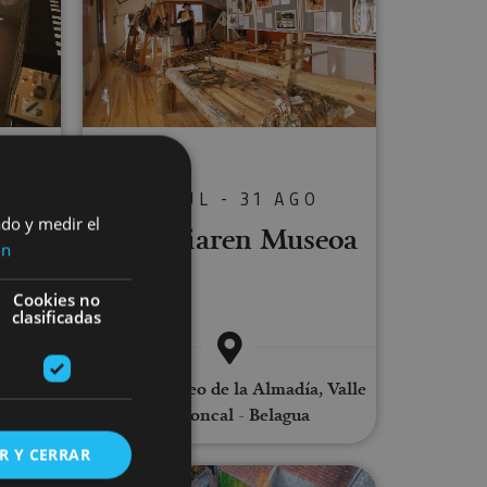
S
13 JUL - 31 AGO
oa-
ado y medir el
Almadiaren Museoa
ón
ia
Cookies no
clasificadas
Burgui, Museo de la Almadía, Valle
del Roncal - Belagua
R Y CERRAR
en-plazarako bisitaldia
Bisita gidatua Hilarrien Museora