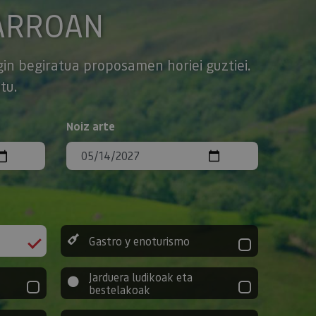
ARROAN
gin begiratua proposamen horiei guztiei.
tu.
Noiz arte
Gastro y enoturismo
Jarduera ludikoak eta
bestelakoak