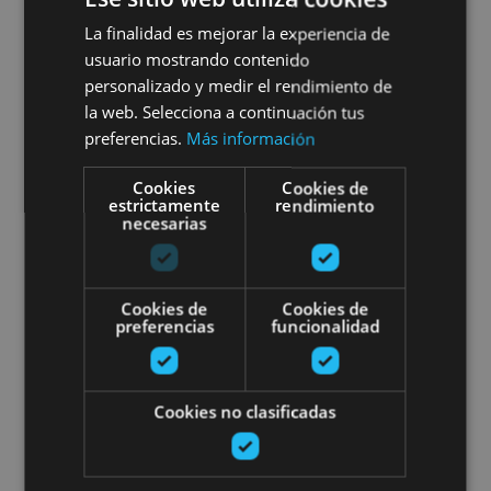
Bisitaldi gidatu pribatua
La finalidad es mejorar la experiencia de
usuario mostrando contenido
Iruñera
personalizado y medir el rendimiento de
la web. Selecciona a continuación tus
preferencias.
Más información
Pamplona, Camino de Santiago, .
Cookies
Cookies de
estrictamente
rendimiento
necesarias
Pamplona Tour irrati-gidarekin.
Cookies de
Cookies de
preferencias
funcionalidad
Cookies no clasificadas
01 ENE - 31 DIC
Pamplona Tour irrati-