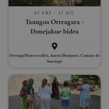
01 ENE - 31 DIC
Txangoa Orreagara -
Donejakue bidea
Orreaga/Roncesvalles, Auritz/Burguete, Camino de
Santiago
Bisita antzeztuak: Iruña, hiri m