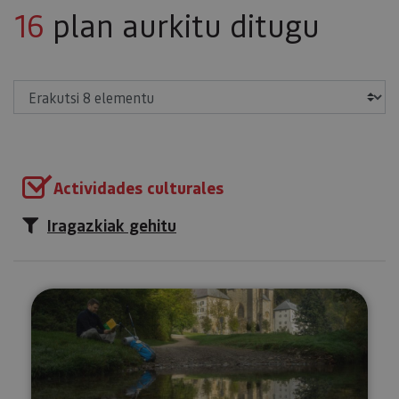
16
plan aurkitu ditugu
Erakutsi
Actividades culturales
Iragazkiak gehitu
Txangoa Orreagara - Donejakue 