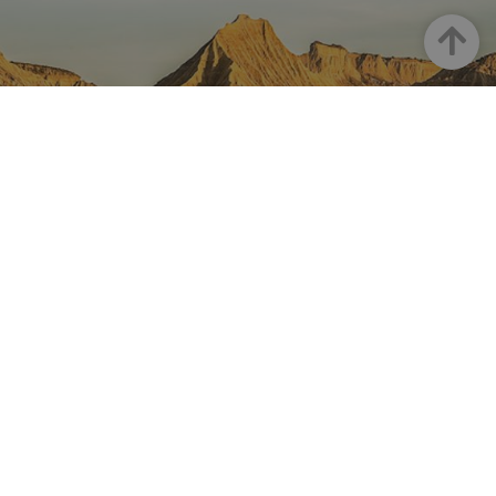
Goian
NAFARROA INSTAGRAMEN
Nafarroaren edertasun
guztia, zuzenean zure feed-
ean
Turismoaren Instagram Ofiziala