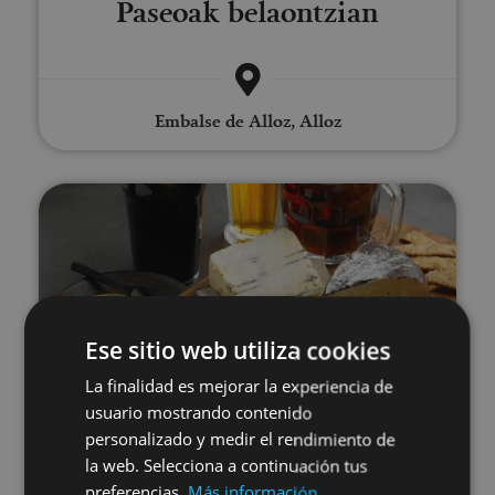
Paseoak belaontzian
Embalse de Alloz, Alloz
Garagardoa dastatzea Araitzen
Ese sitio web utiliza cookies
01 MAY - 31 AGO
La finalidad es mejorar la experiencia de
Garagardoa dastatzea
usuario mostrando contenido
personalizado y medir el rendimiento de
Araitzen
la web. Selecciona a continuación tus
preferencias.
Más información