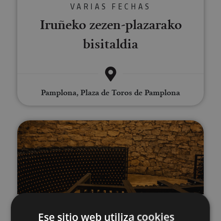
VARIAS FECHAS
Iruñeko zezen-plazarako
bisitaldia
Pamplona, Plaza de Toros de Pamplona
Bisita gidatua elur-zulo batera 
02 ENE - 30 DIC
Ese sitio web utiliza cookies