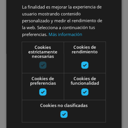
Bisita gidatua elur-zulo batera
La finalidad es mejorar la experiencia de
eta Cadarso Ciordia upategira
usuario mostrando contenido
personalizado y medir el rendimiento de
la web. Selecciona a continuación tus
preferencias.
Más información
Aras
Cookies
Cookies de
estrictamente
rendimiento
necesarias
Erriberriko Errege Jauregia zeur
Cookies de
Cookies de
preferencias
funcionalidad
Cookies no clasificadas
01 ENE - 31 DIC
Erriberriko Errege Jauregia