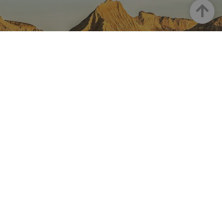
Goian
NAFARROA INSTAGRAMEN
Nafarroaren edertasun
guztia, zuzenean zure feed-
ean
Turismoaren Instagram Ofiziala