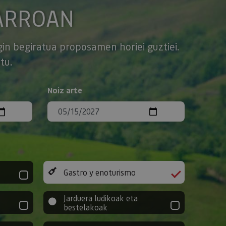
ARROAN
gin begiratua proposamen horiei guztiei.
tu.
Noiz arte
Gastro y enoturismo
Jarduera ludikoak eta
bestelakoak