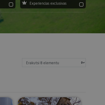
Experiencias exclusivas
Erakutsi
atua gaztandegira Marengo
Afari pribatua Mencoen Jauregian