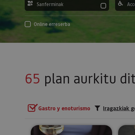
Sanferminak
Acc
Online erreserba
65
plan aurkitu di
Gastro y enoturismo
Iragazkiak g
Nafarroako ardo ekologikoen 