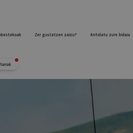
nbestekoak
Zer gustatzen zaizu?
Antolatu zure bidaia
Planak