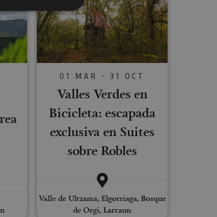
s de funcionalidad
ión de usuario y la
01 MAR - 31 OCT
Valles Verdes en
S
ookie para recordar
Bicicleta: escapada
es de los visitantes.
rea
ookie-Script.com
exclusiva en Suites
o general, utilizada
sobre Robles
tiliza para
or parte del
 navegador del
Valle de Ultzama, Elgorriaga, Bosque
an
de Orgi, Larraun
Descripción