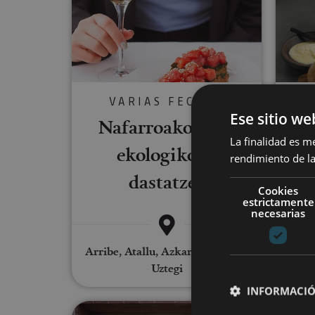
VARIAS FECHAS
Ese sitio we
Nafarroako ardo
La finalidad es m
ekologikoen
rendimiento de la
da
dastatzea
Cookies
estrictamente
necesarias
Arribe, Atallu, Azkarate, Betelu,
Uztegi
INFORMACIÓ
Bisita Autxitxia gaztandegira