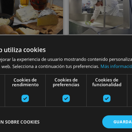
01 JUN - 31 AG
b utiliza cookies
01 MAY - 31 AGO
Bisita gidatu
ejorar la experiencia de usuario mostrando contenido personaliz
Garagardoa
gaztandegira
 web. Selecciona a continuación tus preferencias.
Más informaci
statzea Araitzen
Marengo
Cookies de
Cookies de
Cookies de
rendimiento
preferencias
funcionalidad
Valle de Araitz
Roncal, Valle del Roncal - 
N SOBRE COOKIES
GUARDA
Bisita gidatua Kortariko Borda gaztandegira
Bisita Gami