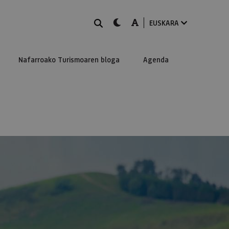
BILATU
dark-mode
A-mode
EUSKARA
Nafarroako Turismoaren bloga
Agenda