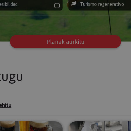
esibilidad
Turismo regenerativo
Planak aurkitu
tugu
ehitu
dastatzea
Garagardoa dastatzea Araitzen
Bisita gid