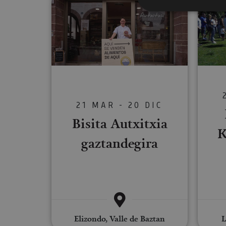
Cookies estrictam
Las cookies estrictam
gestión de cuentas. E
Nombre
21 MAR - 20 DIC
CookieScriptConse
Bisita Autxitxia
K
gaztandegira
JSESSIONID
COOKIE_SUPPORT
Elizondo, Valle de Baztan
L
Nombre