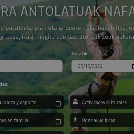
ERA ANTOLATUAK NAF
o pasatzeko plan eta jardueren bila bazabiltza, e
gi pasa, ikasi, mugitu edo dastatu, zuk zeuk aukera
Noiztik
des:
uraleza y deporte
Actividades culturales
nes en familia
Donejakue bidea