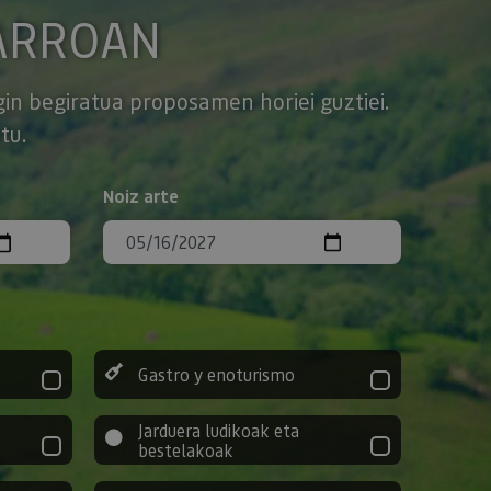
ARROAN
gin begiratua proposamen horiei guztiei.
tu.
Noiz arte
Gastro y enoturismo
Jarduera ludikoak eta
bestelakoak