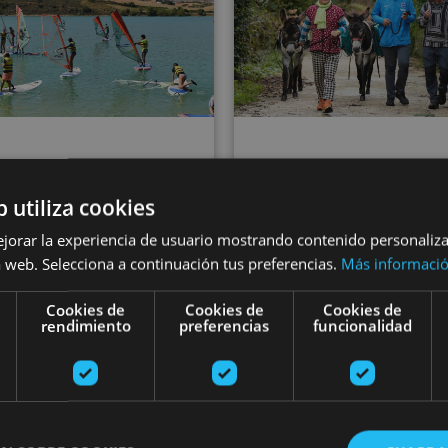
22 JUN - 28 AGO
b utiliza cookies
indsurfingeko
21 MAR - 21 DI
ejorar la experiencia de usuario mostrando contenido personaliz
astaroak Allozko
Ibilaldia astoe
 web. Selecciona a continuación tus preferencias.
Más informaci
urtegian
Cookies de
Cookies de
Cookies de
rendimiento
preferencias
funcionalidad