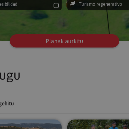
esibilidad
Turismo regenerativo
Planak aurkitu
tugu
gehitu
Windsurfingeko ikastaroak Allozko urtegian
Ibilaldia as