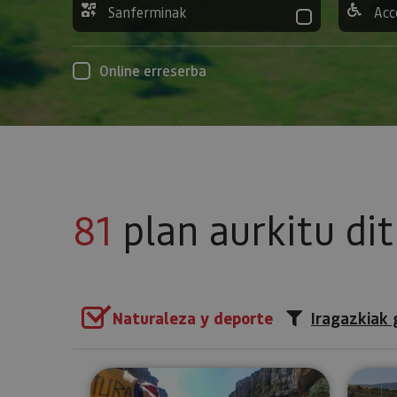
Sanferminak
Acc
Online erreserba
81
plan aurkitu di
Naturaleza y deporte
Iragazkiak 
Irati ibaitik baltsan jaistea