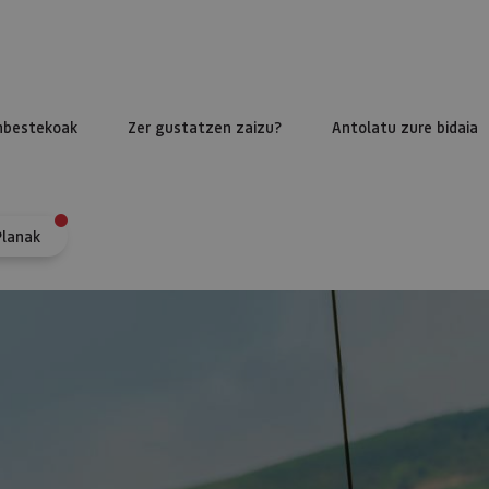
nbestekoak
Zer gustatzen zaizu?
Antolatu zure bidaia
Planak