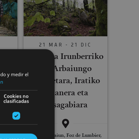
21 MAR - 21 DIC
Txangoa Irunberriko
eta Arbaiungo
C
ado y medir el
arroiletara, Iratiko
kin
ón
oihanera eta
Cookies no
clasificadas
Otsagabiara
Foz de Arbaiun, Foz de Lumbier,