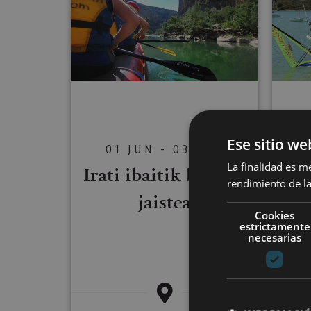
Ese sitio we
01 JUN - 03 OCT
W
La finalidad es m
Irati ibaitik baltsan
ik
rendimiento de la
jaistea
Cookies
estrictamente
necesarias