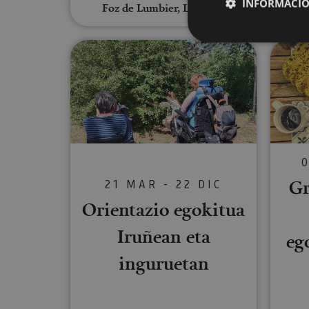
INFORMACIÓ
Foz de Lumbier, Lumbier
Orientazio egokitua Iruñean e
Cookies estrictam
Las cookies estrictam
gestión de cuentas. E
Nombre
CookieScriptConse
Gr
21 MAR - 22 DIC
Orientazio egokitua
JSESSIONID
Iruñean eta
eg
inguruetan
COOKIE_SUPPORT