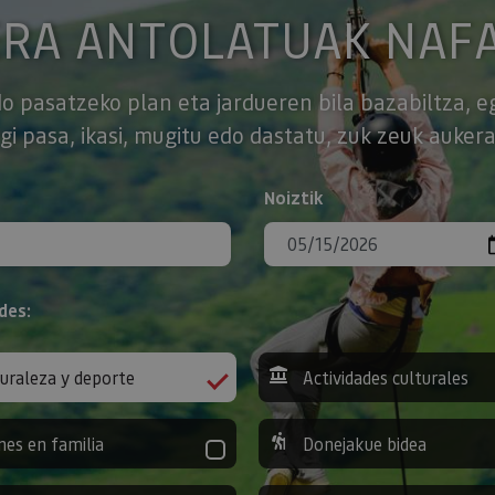
ERA ANTOLATUAK NAF
o pasatzeko plan eta jardueren bila bazabiltza, e
gi pasa, ikasi, mugitu edo dastatu, zuk zeuk aukera
Noiztik
des:
uraleza y deporte
Actividades culturales
nes en familia
Donejakue bidea