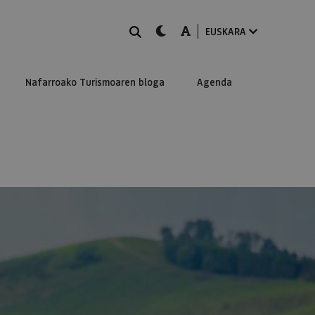
BILATU
dark-mode
A-mode
EUSKARA
Nafarroako Turismoaren bloga
Agenda