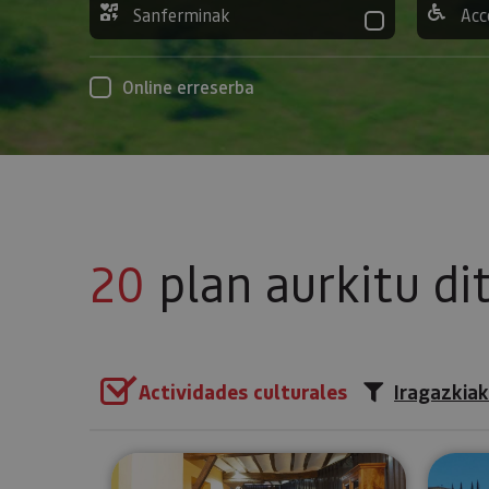
Sanferminak
Acc
Online erreserba
20
plan aurkitu di
Actividades culturales
Iragazkiak
Bisitatu Urdazubiko monaster