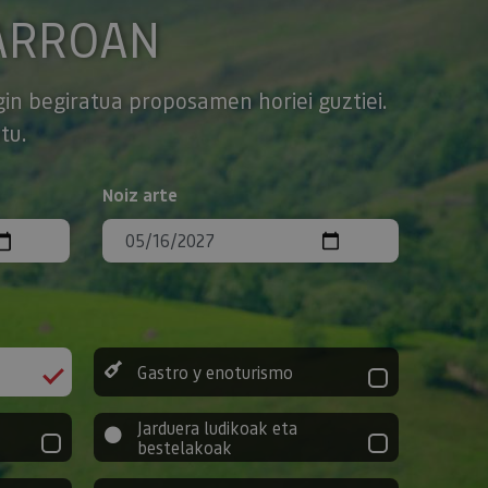
ARROAN
gin begiratua proposamen horiei guztiei.
tu.
Noiz arte
Gastro y enoturismo
Jarduera ludikoak eta
bestelakoak