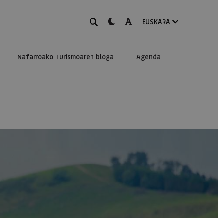
BILATU
dark-mode
A-mode
EUSKARA
Nafarroako Turismoaren bloga
Agenda