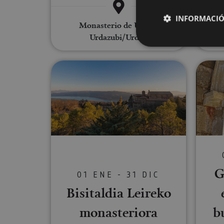
INFORMACIÓ
Monasterio de Urdax,
Ujué
Urdazubi/Urdax
Marí
Bisitaldia Leireko monasterior
Cookies estrictam
Las cookies estrictam
gestión de cuentas. E
Nombre
CookieScriptConse
G
01 ENE - 31 DIC
JSESSIONID
Bisitaldia Leireko
monasteriora
b
COOKIE_SUPPORT