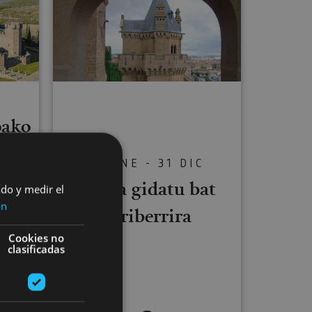
C
oako
ar:
01 ENE - 31 DIC
e,
Bisita gidatu bat
ado y medir el
lua
ón
Erriberrira
Cookies no
clasificadas