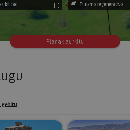
esibilidad
Turismo regenerativo
Planak aurkitu
tugu
 gehitu
ioa eta bertako museoa
Bisita ezazu Uxue, Erdi Aroko herria
Ibilbidea N