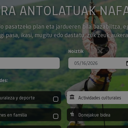
ERA ANTOLATUAK NAF
o pasatzeko plan eta jardueren bila bazabiltza, e
gi pasa, ikasi, mugitu edo dastatu, zuk zeuk aukera
Noiztik
des:
uraleza y deporte
Actividades culturales
nes en familia
Donejakue bidea