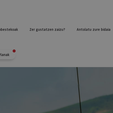
nbestekoak
Zer gustatzen zaizu?
Antolatu zure bidaia
Planak