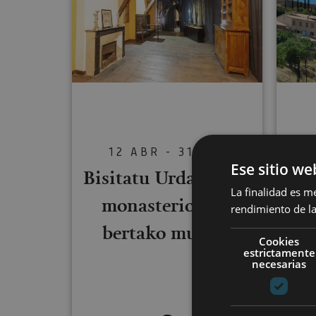
12 ABR - 31 DIC
Ese sitio we
Bisitatu Urdazubiko
Bi
La finalidad es m
monasterioa eta
rendimiento de la
Er
bertako museoa
Cookies
estrictamente
necesarias