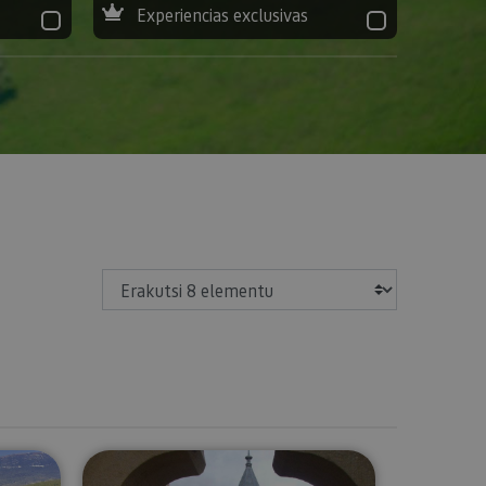
Experiencias exclusivas
Erakutsi
afarroako Erdi Aroan zehar: Erriberri, Uxue, Xabierko gaztelua e
Bisita gidatu bat Erriberrira