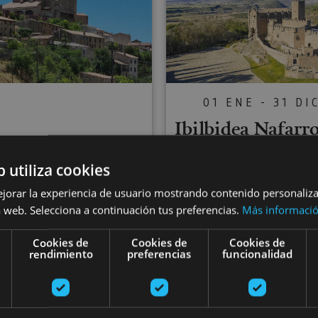
01 ENE - 31 DI
Ibilbidea Nafarr
Erdi Aroan zeh
01 ENE - 31 DIC
b utiliza cookies
Erriberri, Uxu
sita ezazu Uxue,
ejorar la experiencia de usuario mostrando contenido personaliz
Xabierko gazte
 web. Selecciona a continuación tus preferencias.
Más informaci
di Aroko herria
eta Leireko
Cookies de
Cookies de
Cookies de
rendimiento
preferencias
funcionalidad
monasterioa