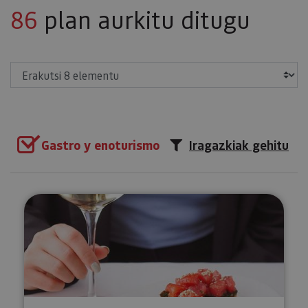
86
plan aurkitu ditugu
Erakutsi
Gastro y enoturismo
Iragazkiak gehitu
Nafarroako ardo ekologikoen d