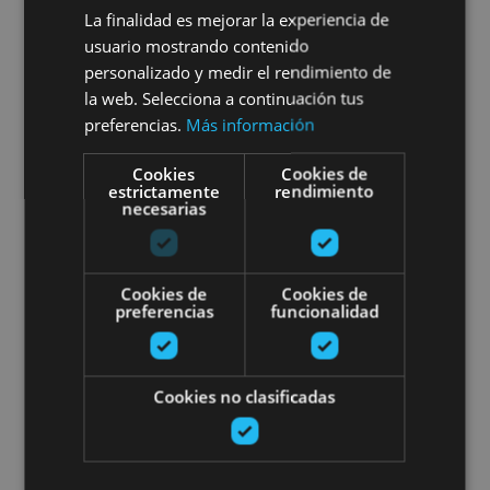
Malón de Echaide: entre
La finalidad es mejorar la experiencia de
Moncayo y el Ebro
usuario mostrando contenido
personalizado y medir el rendimiento de
la web. Selecciona a continuación tus
preferencias.
Más información
Cascante
Cookies
Cookies de
estrictamente
rendimiento
necesarias
Visita guiada al viñedo de Bode
Cookies de
Cookies de
preferencias
funcionalidad
Cookies no clasificadas
13 ABR - 31 AGO
Visita guiada al viñedo de