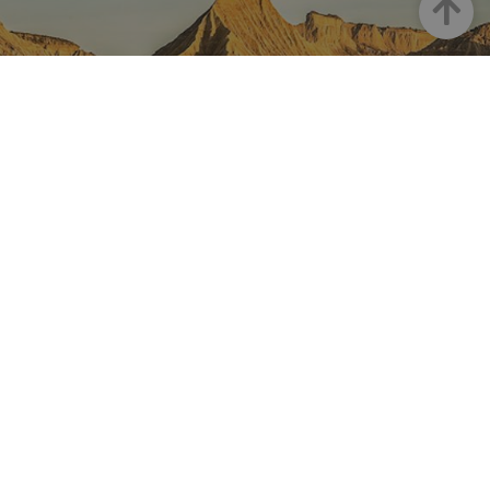
Goian
NAFARROA INSTAGRAMEN
Nafarroaren edertasun
guztia, zuzenean zure feed-
ean
Turismoaren Instagram Ofiziala