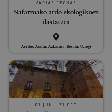
VARIAS FECHAS
Nafarroako ardo ekologikoen
dastatzea
Arribe, Atallu, Azkarate, Betelu, Uztegi
Afari pribatua Mencoen Jauregia
01 JUN - 31 OCT