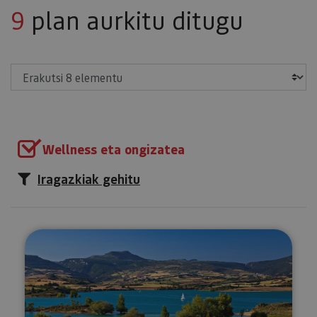
9
plan aurkitu ditugu
Erakutsi
Wellness eta ongizatea
Iragazkiak gehitu
Sup Yoga Allozko urtegian