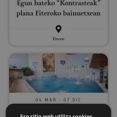
Egun bateko “Kontrasteak”
plana Fiteroko bainuetxean
Fitero
Egun bateko ongizaterako plana
04 MAR - 07 DIC
Egun bateko ongizaterako
Ese sitio web utiliza cookies