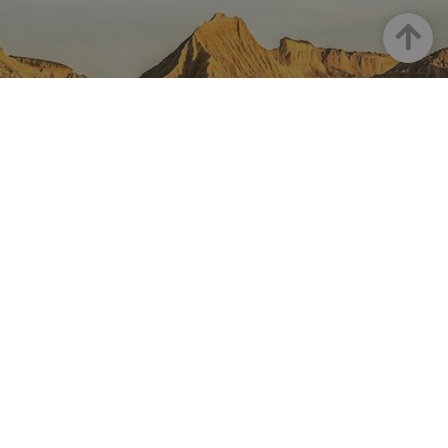
Goian
NAFARROA INSTAGRAMEN
Nafarroaren edertasun
guztia, zuzenean zure feed-
ean
Turismoaren Instagram Ofiziala