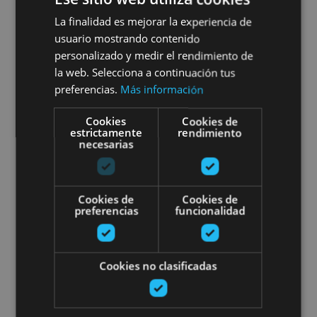
plana Fiteroko bainuetxean
La finalidad es mejorar la experiencia de
usuario mostrando contenido
personalizado y medir el rendimiento de
la web. Selecciona a continuación tus
Fitero
preferencias.
Más información
Cookies
Cookies de
Valles Verdes en Bicicleta: esca
estrictamente
rendimiento
necesarias
Cookies de
Cookies de
preferencias
funcionalidad
01 MAR - 31 OCT
Valles Verdes en Bicicleta:
Cookies no clasificadas
escapada exclusiva en Suites