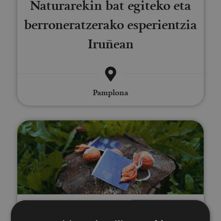
Naturarekin bat egiteko eta
berroneratzerako esperientzia
Iruñean
Pamplona
Naturarekin bat egiteko eta ber
16 MAR - 31 DIC