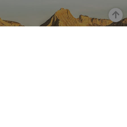
Goian
NAFARROA INSTAGRAMEN
Nafarroaren edertasun
guztia, zuzenean zure feed-
ean
Turismoaren Instagram Ofiziala