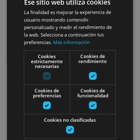
Naturarekin bat egiteko eta
Ese sitio web utiliza cookies
La finalidad es mejorar la experiencia de
berroneratzeko jarduera
usuario mostrando contenido
baserri-eskola batean
personalizado y medir el rendimiento de
la web. Selecciona a continuación tus
preferencias.
Más información
Cookies
Cookies de
Ollo
estrictamente
rendimiento
necesarias
Parte hartu Abaurregaina suspe
Cookies de
Cookies de
preferencias
funcionalidad
Cookies no clasificadas
01 AGO - 31 AGO