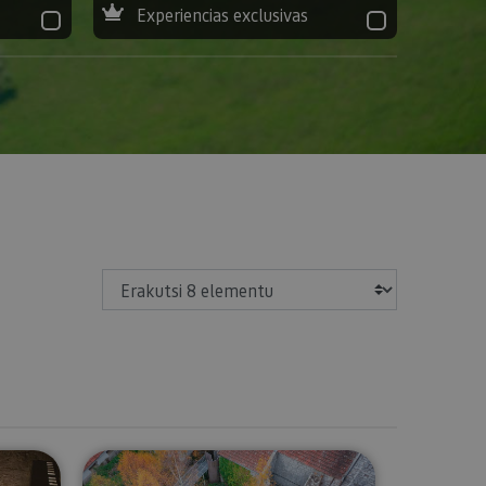
Experiencias exclusivas
Erakutsi
useoa-Decanal jauregia
Bisita gidatua Hilarrien Museora