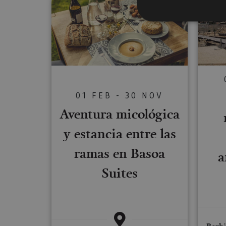
Cookies estrictam
Las cookies estrictam
gestión de cuentas. E
01 FEB - 30 NOV
Nombre
Aventura micológica
CookieScriptConse
y estancia entre las
ramas en Basoa
a
JSESSIONID
Suites
COOKIE_SUPPORT