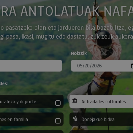
ERA ANTOLATUAK NAF
o pasatzeko plan eta jardueren bila bazabiltza, e
gi pasa, ikasi, mugitu edo dastatu, zuk zeuk aukera
Noiztik
des:
uraleza y deporte
Actividades culturales
nes en familia
Donejakue bidea