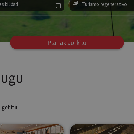
esibilidad
Turismo regenerativo
Planak aurkitu
tugu
 gehitu
ioa eta bertako museoa
Almadiaren Museoa
Tuterako M