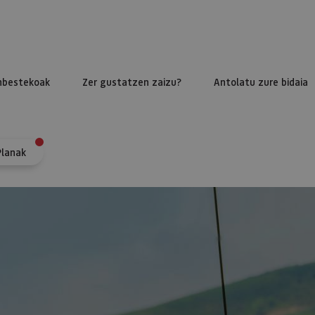
nbestekoak
Zer gustatzen zaizu?
Antolatu zure bidaia
Planak