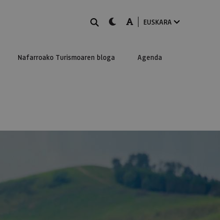
BILATU
dark-mode
A-mode
EUSKARA
Nafarroako Turismoaren bloga
Agenda