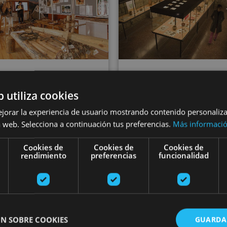
VARIAS FECHA
13 JUL - 31 AGO
b utiliza cookies
Tuterako Muse
madiaren Museoa
ejorar la experiencia de usuario mostrando contenido personaliz
Decanal jaureg
 web. Selecciona a continuación tus preferencias.
Más informaci
Cookies de
Cookies de
Cookies de
rendimiento
preferencias
funcionalidad
, Museo de la Almadía, Valle
del Roncal - Belagua
Tudela
N SOBRE COOKIES
GUARDA
a entre las ramas en Basoa Suites
«Las Eretas» museorako eta aztarnategi arkeologikor
Bisita gida