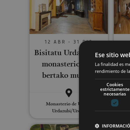
12 ABR - 31 DIC
Bisitatu Urdazubiko
Ese sitio we
monasterioa eta
Al
La finalidad es m
rendimiento de la
bertako museoa
Cookies
estrictamente
necesarias
Monasterio de Urdax,
Burgui
Urdazubi/Urdax
INFORMACIÓ
Aventura micológica y estanci