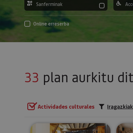
Sanferminak
Acc
Online erreserba
33
plan aurkitu di
Actividades culturales
Iragazkiak
Bisitatu Urdazubiko monaster