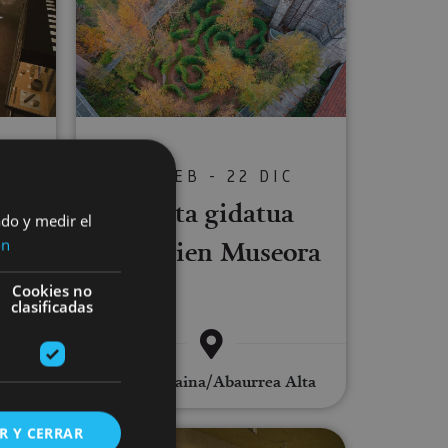
S
24 FEB - 22 DIC
oa-
Bisita gidatua
ado y medir el
ia
Hilarrien Museora
ón
Cookies no
clasificadas
Abaurregaina/Abaurrea Alta
R Y CERRAR
ako bisitaldia
tua Musen Villa Erromatarrera
Bisita gidatua Andelos Hiri Erroma