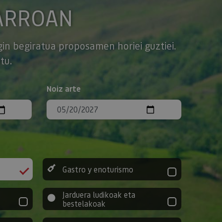
ARROAN
gin begiratua proposamen horiei guztiei.
tu.
Noiz arte
Gastro y enoturismo
Jarduera ludikoak eta
bestelakoak