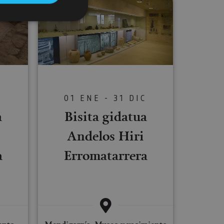
s de funcionalidad
ión de usuario y la
C
01 ENE - 31 DIC
a
Bisita gidatua
ookie para recordar
es de los visitantes.
Andelos Hiri
ookie-Script.com
a
Erromatarrera
o general, utilizada
tiliza para
or parte del
 navegador del