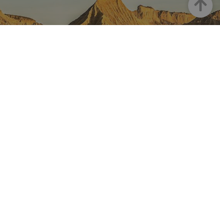
Goian
NAFARROA INSTAGRAMEN
Nafarroaren edertasun
guztia, zuzenean zure feed-
ean
Turismoaren Instagram Ofiziala