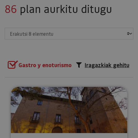
86
plan aurkitu ditugu
Erakutsi
Gastro y enoturismo
Iragazkiak gehitu
Afari pribatua Mencoen Jauregia