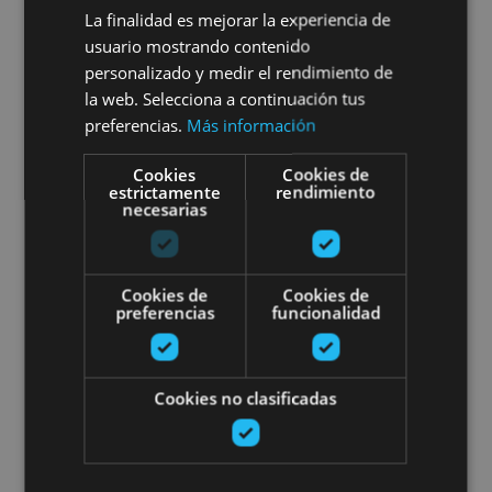
Malón de Echaide: entre
La finalidad es mejorar la experiencia de
Moncayo y el Ebro
usuario mostrando contenido
personalizado y medir el rendimiento de
la web. Selecciona a continuación tus
preferencias.
Más información
Cascante
Cookies
Cookies de
estrictamente
rendimiento
necesarias
Visita guiada al viñedo de Bode
Cookies de
Cookies de
preferencias
funcionalidad
Cookies no clasificadas
13 ABR - 31 AGO
Visita guiada al viñedo de