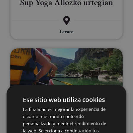
Sup Yoga Allozko urtegian
Lerate
Irati ibaitik baltsan jaistea
Ese sitio web utiliza cookies
01 JUN - 03 OCT
La finalidad es mejorar la experiencia de
Irati ibaitik baltsan jaistea
usuario mostrando contenido
personalizado y medir el rendimiento de
la web. Selecciona a continuación tus