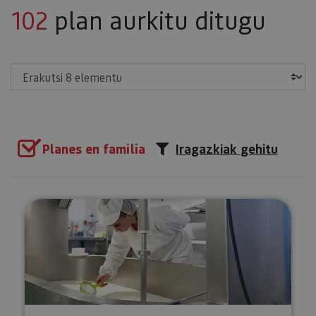
102
plan aurkitu ditugu
Erakutsi
Planes en familia
Iragazkiak gehitu
Bisita gidatua gaztandegira Ma