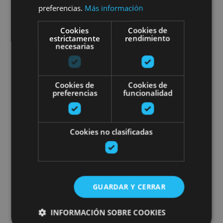
preferencias.
Más información
Foz de Lumbier, Lumbier
Cookies
Cookies de
estrictamente
rendimiento
necesarias
Izarren gaua (Astro-Turismoa)
Cookies de
Cookies de
preferencias
funcionalidad
06 JUN - 19 SEP
Cookies no clasificadas
Izarren gaua (Astro-Turismoa)
GUARDAR Y CERRAR
Cáseda
INFORMACIÓN SOBRE COOKIES