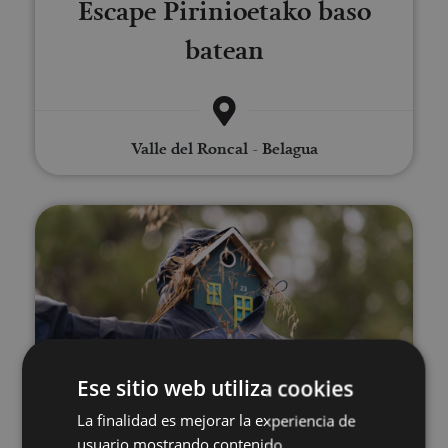
Escape Pirinioetako baso
batean
Valle del Roncal - Belagua
Tximeleten ibilbidea Munetan
VARIAS FECHAS
Ese sitio web utiliza cookies
Tximeleten ibilbidea Munetan
La finalidad es mejorar la experiencia de
usuario mostrando contenido