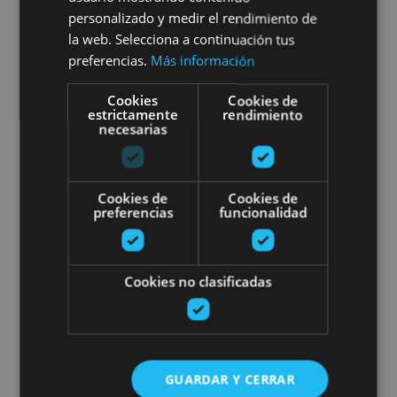
personalizado y medir el rendimiento de
la web. Selecciona a continuación tus
preferencias.
Más información
Muneta
Cookies
Cookies de
estrictamente
rendimiento
Espeleologia Lezealden
necesarias
Cookies de
Cookies de
preferencias
funcionalidad
19 ABR - 05 SEP
Cookies no clasificadas
Espeleologia Lezealden
GUARDAR Y CERRAR
Beintza-Labaien