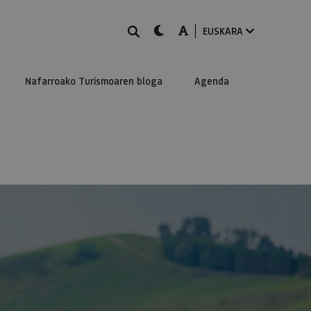
BILATU
dark-mode
A-mode
EUSKARA
Nafarroako Turismoaren bloga
Agenda