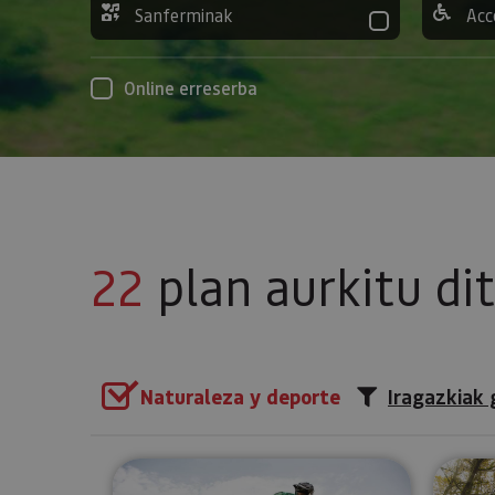
Sanferminak
Acc
Online erreserba
22
plan aurkitu di
Naturaleza y deporte
Iragazkiak 
IrriSarri Bike