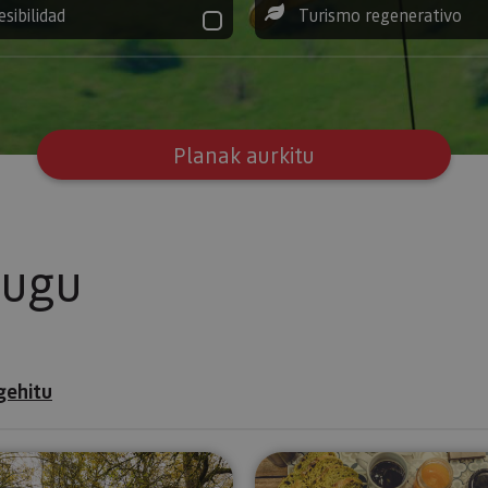
esibilidad
Turismo regenerativo
Planak aurkitu
tugu
gehitu
Valles Verdes en Bicicleta: escapada exclusiva en Sui
Gravela Ult