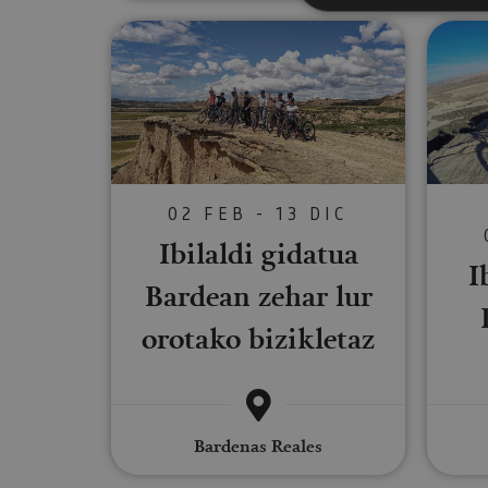
Ibilaldi gidatua Bardean zehar 
Cookies estrictam
Las cookies estrictam
gestión de cuentas. E
Nombre
02 FEB - 13 DIC
CookieScriptConse
Ibilaldi gidatua
I
Bardean zehar lur
JSESSIONID
orotako bizikletaz
COOKIE_SUPPORT
Bardenas Reales
Nombre
Nombre
Nombre