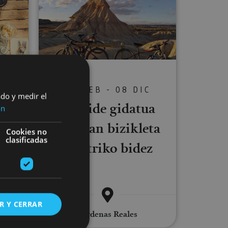
V
an:
04 FEB - 08 DIC
ado y medir el
Ibilbide gidatua
ón
Bardean bizikleta
itz
Cookies no
clasificadas
elektriko bidez
e de
R Y CERRAR
Bardenas Reales