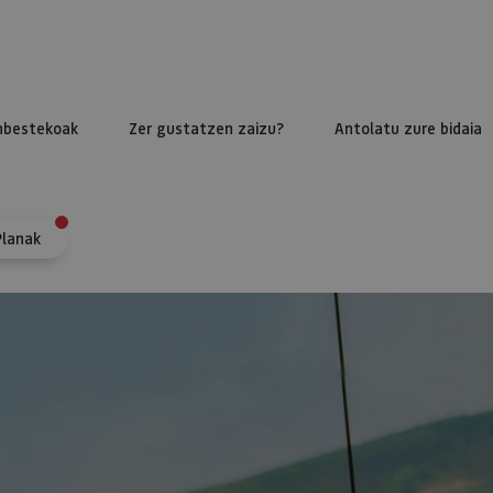
nbestekoak
Zer gustatzen zaizu?
Antolatu zure bidaia
Planak