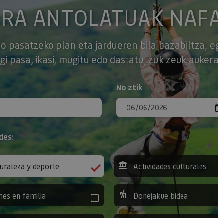
ERA ANTOLATUAK NAF
o pasatzeko plan eta jardueren bila bazabiltza, e
gi pasa, ikasi, mugitu edo dastatu, zuk zeuk aukera
Noiztik
des:
uraleza y deporte
Actividades culturales
nes en familia
Donejakue bidea