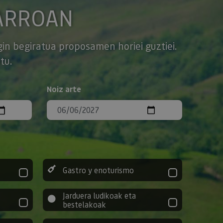
ARROAN
gin begiratua proposamen horiei guztiei.
tu.
Noiz arte
Gastro y enoturismo
Jarduera ludikoak eta
bestelakoak