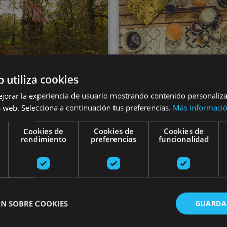
01 MAR - 31 OCT
01 MAR - 30 NO
b utiliza cookies
alles Verdes en
Gravela Ultzam
ejorar la experiencia de usuario mostrando contenido personaliz
cicleta: escapada
bideak eta
 web. Selecciona a continuación tus preferencias.
Más informaci
clusiva en Suites
egonaldiak zuha
Cookies de
Cookies de
Cookies de
rendimiento
preferencias
funcionalidad
sobre Robles
artean
e Ultzama, Elgorriaga, Bosque
Embalses de Leurtza, Vall
N SOBRE COOKIES
GUARDA
de Orgi, Larraun
Ultzama