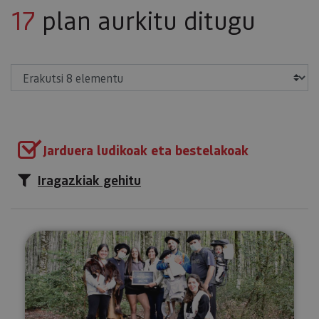
17
plan aurkitu ditugu
Erakutsi
Jarduera ludikoak eta bestelakoak
Iragazkiak gehitu
Escape Pirinioetako baso batea