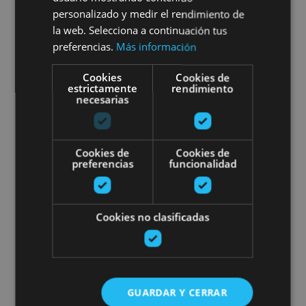
Sunbilla Escape Room
personalizado y medir el rendimiento de
la web. Selecciona a continuación tus
preferencias.
Más información
Sunbilla
Cookies
Cookies de
estrictamente
rendimiento
necesarias
Escape the City en Pamplona: "
Cookies de
Cookies de
preferencias
funcionalidad
Cookies no clasificadas
01 ENE - 31 DIC
Escape the City en Pamplona:
"On the Way"
GUARDAR Y CERRAR