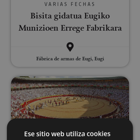
VARIAS FECHAS
Bisita gidatua Eugiko
Munizioen Errege Fabrikara
Fábrica de armas de Eugi, Eugi
Iruñeko zezen-plazarako bisital
VARIAS FECHAS
Ese sitio web utiliza cookies