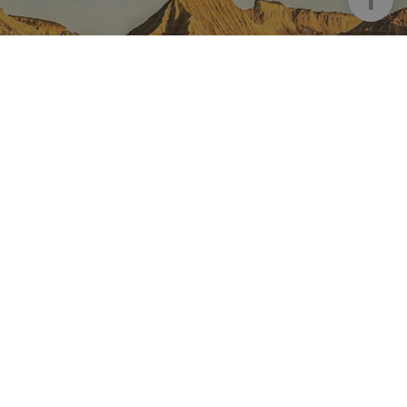
NAFARROA INSTAGRAMEN
Nafarroaren edertasun
guztia, zuzenean zure feed-
ean
Turismoaren Instagram Ofiziala