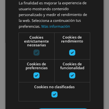
Iruñeko zezen-plazarako
La finalidad es mejorar la experiencia de
usuario mostrando contenido
bisitaldia
personalizado y medir el rendimiento de
la web. Selecciona a continuación tus
preferencias.
Más información
Pamplona, Plaza de Toros de Pamplona
Cookies
Cookies de
estrictamente
rendimiento
necesarias
Bisita Etxalarko usategietara
Cookies de
Cookies de
preferencias
funcionalidad
Cookies no clasificadas
01 OCT - 20 NOV
Bisita Etxalarko usategietara