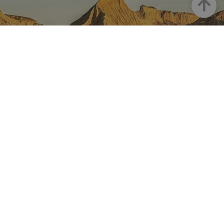
Goian
NAFARROA INSTAGRAMEN
Nafarroaren edertasun
guztia, zuzenean zure feed-
ean
Turismoaren Instagram Ofiziala