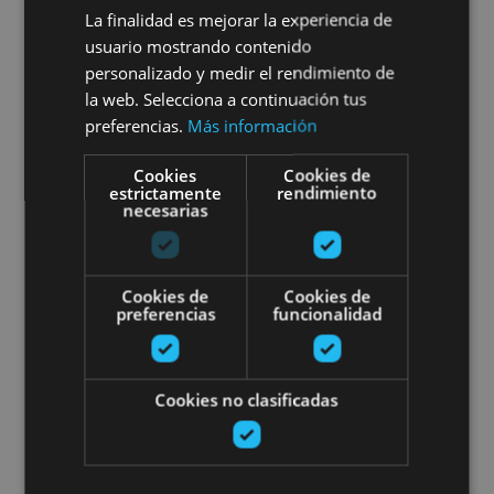
Malón de Echaide: entre
La finalidad es mejorar la experiencia de
Moncayo y el Ebro
usuario mostrando contenido
personalizado y medir el rendimiento de
la web. Selecciona a continuación tus
preferencias.
Más información
Cascante
Cookies
Cookies de
estrictamente
rendimiento
necesarias
Visita guiada al viñedo de Bode
Cookies de
Cookies de
preferencias
funcionalidad
Cookies no clasificadas
13 ABR - 31 AGO
Visita guiada al viñedo de