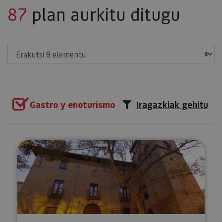
87
plan aurkitu ditugu
Erakutsi
Gastro y enoturismo
Iragazkiak gehitu
Afari pribatua Mencoen Jauregia