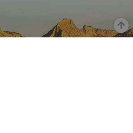
Goian
NAFARROA INSTAGRAMEN
Nafarroaren edertasun
guztia, zuzenean zure feed-
ean