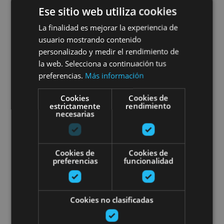
Ese sitio web utiliza cookies
Ribera de Navarra
La finalidad es mejorar la experiencia de
usuario mostrando contenido
personalizado y medir el rendimiento de
la web. Selecciona a continuación tus
Arguedas, Azagra, Buñuel, Cabanillas, Cascante,
preferencias.
Más información
Falces, Fitero, Fontellas, Funes, Fustiñana,
Ribaforada
Cookies
Cookies de
estrictamente
rendimiento
necesarias
Bisita gidatua Eugiko Munizioen
Cookies de
Cookies de
preferencias
funcionalidad
Cookies no clasificadas
VARIAS FECHAS