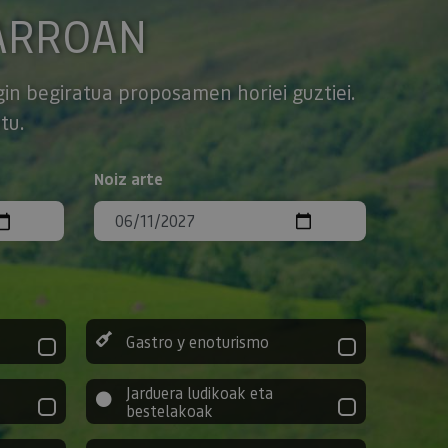
ARROAN
gin begiratua proposamen horiei guztiei.
tu.
Noiz arte
Gastro y enoturismo
Jarduera ludikoak eta
bestelakoak