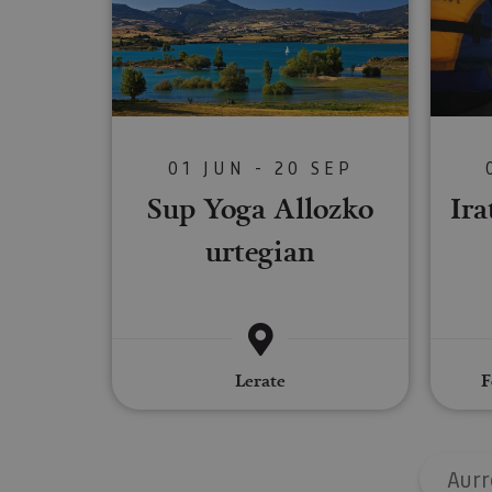
Cookies estrictam
Las cookies estrictam
gestión de cuentas. E
Nombre
01 JUN - 20 SEP
CookieScriptConse
Sup Yoga Allozko
Ira
urtegian
JSESSIONID
COOKIE_SUPPORT
Lerate
F
Nombre
Nombre
Nombre
_hjSession_3655069
Provee
Aurr
Nombre
/
Domin