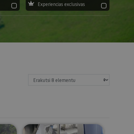
Experiencias exclusivas
Erakutsi
ng cerca de Estella-Lizarra
Bisita gidatua gaztandegira Mare