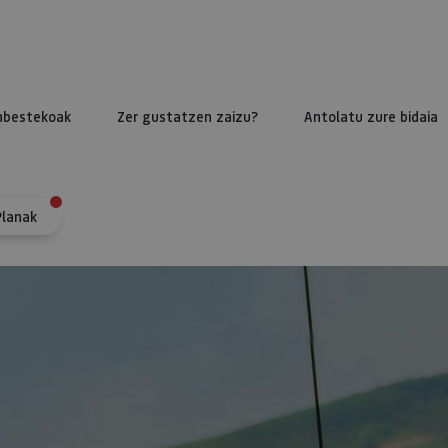
nbestekoak
Zer gustatzen zaizu?
Antolatu zure bidaia
Planak