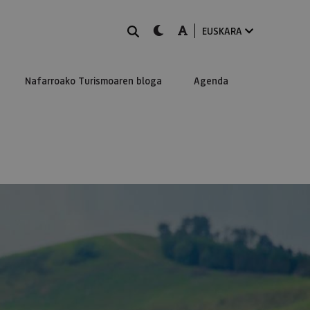
BILATU
dark-mode
A-mode
EUSKARA
Nafarroako Turismoaren bloga
Agenda