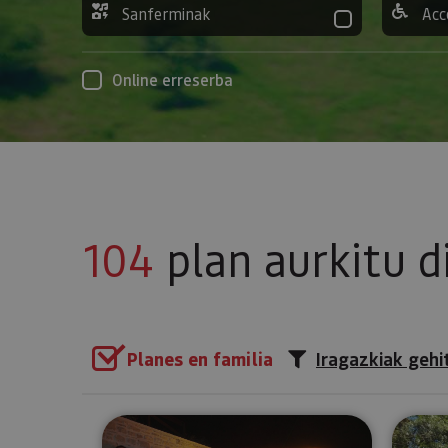
Sanferminak
Acc
Online erreserba
104
plan aurkitu d
Planes en familia
Iragazkiak gehi
Izarren gaua (Astro-Turismoa