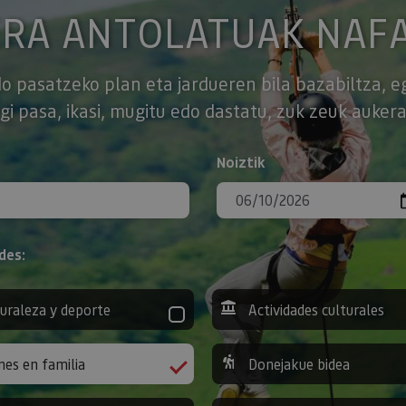
ERA ANTOLATUAK NAF
o pasatzeko plan eta jardueren bila bazabiltza, e
gi pasa, ikasi, mugitu edo dastatu, zuk zeuk aukera
Noiztik
des:
uraleza y deporte
Actividades culturales
nes en familia
Donejakue bidea