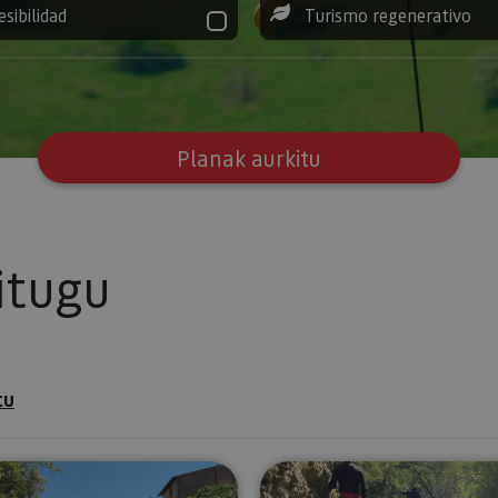
esibilidad
Turismo regenerativo
Planak aurkitu
itugu
tu
)
Kayak para toda la familia en el Río Ega
River Walki