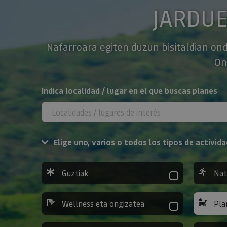
JARDU
Nafarroara egiten duzun bisitaldian ond
On
BILATU
Indica localidad / lugar en el que buscas planes
Elige uno, varios o todos los tipos de activida
Guztiak
Nat
Wellness eta ongizatea
Pla