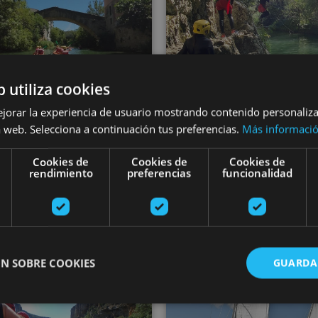
b utiliza cookies
ejorar la experiencia de usuario mostrando contenido personaliz
VARIAS FECHAS
VARIAS FECHA
 web. Selecciona a continuación tus preferencias.
Más informaci
yak para toda la
River Walking c
Cookies de
Cookies de
Cookies de
ilia en el Río Ega
de Estella-Liza
rendimiento
preferencias
funcionalidad
Estella-Lizarra
Estella-Lizarra
N SOBRE COOKIES
GUARDA
Irati ibaitik baltsan jaistea
Hastapenek