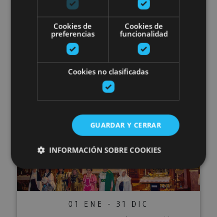
01 ENE - 31 DIC
Bisita antzeztuak Erriberriko
Cookies de
Cookies de
preferencias
funcionalidad
Jauregira
Cookies no clasificadas
Palacio Real de Olite, Olite
Bisita antzeztuak Corellan
GUARDAR Y CERRAR
INFORMACIÓN SOBRE COOKIES
Cookies estrictamente necesarias
Cookies de rendimiento
01 ENE - 31 DIC
Cookies de preferencias