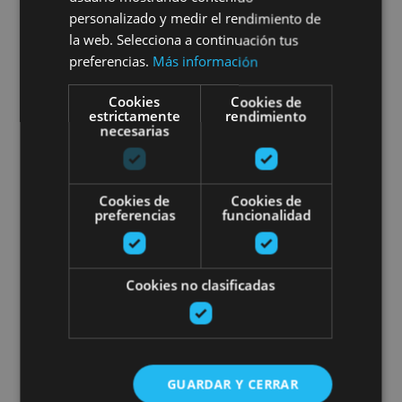
personalizado y medir el rendimiento de
la web. Selecciona a continuación tus
preferencias.
Más información
Leitza
Cookies
Cookies de
estrictamente
rendimiento
Txangoa Irunberriko eta Arbaiun
necesarias
Cookies de
Cookies de
preferencias
funcionalidad
21 MAR - 21 DIC
Cookies no clasificadas
Txangoa Irunberriko eta
Arbaiungo arroiletara, Iratiko
oihanera eta Otsagabiara
GUARDAR Y CERRAR