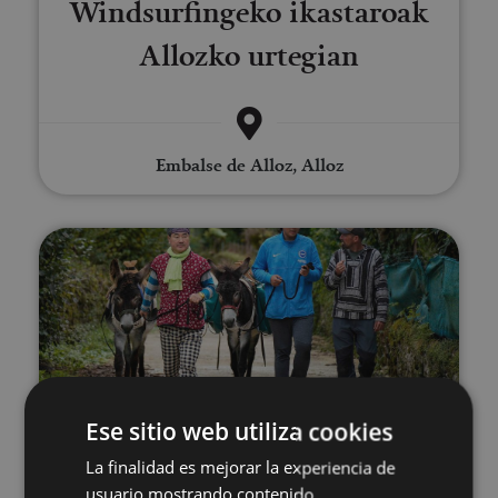
Windsurfingeko ikastaroak
Allozko urtegian
Embalse de Alloz, Alloz
Ibilaldia astoekin
21 MAR - 21 DIC
Ese sitio web utiliza cookies
Ibilaldia astoekin
La finalidad es mejorar la experiencia de
usuario mostrando contenido