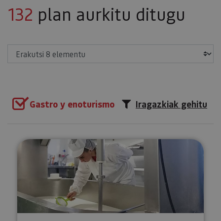
132
plan aurkitu ditugu
Erakutsi
Gastro y enoturismo
Iragazkiak gehitu
Bisita gidatua gaztandegira Ma