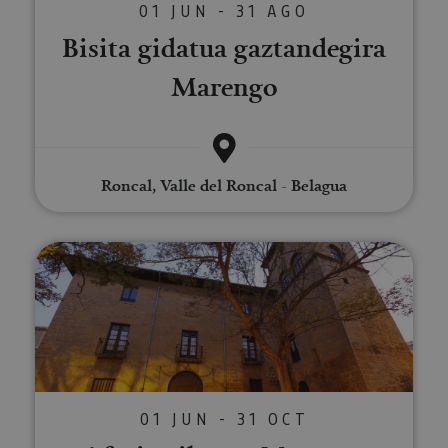
01 JUN - 31 AGO
Bisita gidatua gaztandegira
Marengo
Roncal, Valle del Roncal - Belagua
Afari pribatua Mencoen Jauregia
01 JUN - 31 OCT