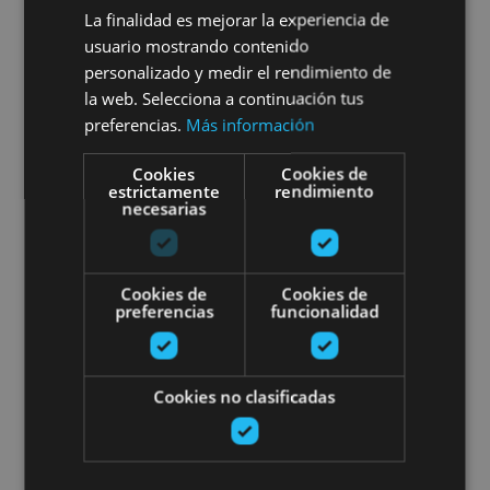
dastatzea
La finalidad es mejorar la experiencia de
usuario mostrando contenido
personalizado y medir el rendimiento de
la web. Selecciona a continuación tus
Arribe, Atallu, Azkarate, Betelu, Uztegi
preferencias.
Más información
Cookies
Cookies de
Garagardoa dastatzea Araitzen
estrictamente
rendimiento
necesarias
Cookies de
Cookies de
preferencias
funcionalidad
01 MAY - 31 AGO
Cookies no clasificadas
Garagardoa dastatzea
Araitzen