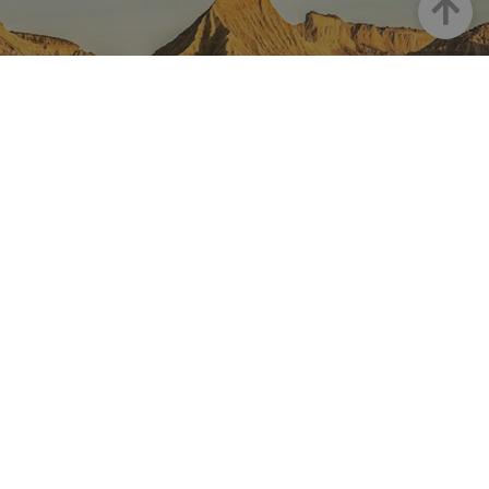
Goian
NAFARROA INSTAGRAMEN
Nafarroaren edertasun
guztia, zuzenean zure feed-
ean
Turismoaren Instagram Ofiziala