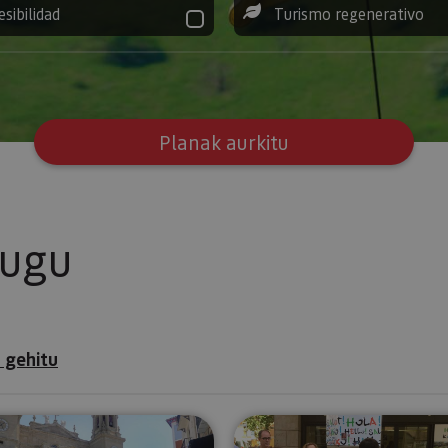
esibilidad
Turismo regenerativo
Planak aurkitu
tugu
 gehitu
a
Iruñearako bisitaldi gidatua, osorik
Pamplona To