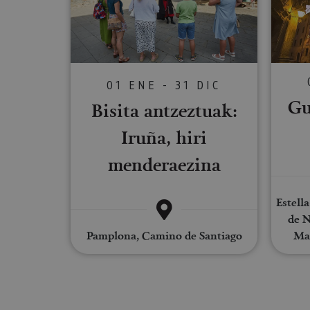
Cookies estrictam
Las cookies estrictam
gestión de cuentas. E
01 ENE - 31 DIC
Nombre
Gu
Bisita antzeztuak:
CookieScriptConse
Iruña, hiri
menderaezina
JSESSIONID
Estella
de N
COOKIE_SUPPORT
Pamplona, Camino de Santiago
Mae
Nombre
Nombre
Nombre
_hjSession_3655069
Provee
Nombre
/
Domin
LFR_SESSION_STAT