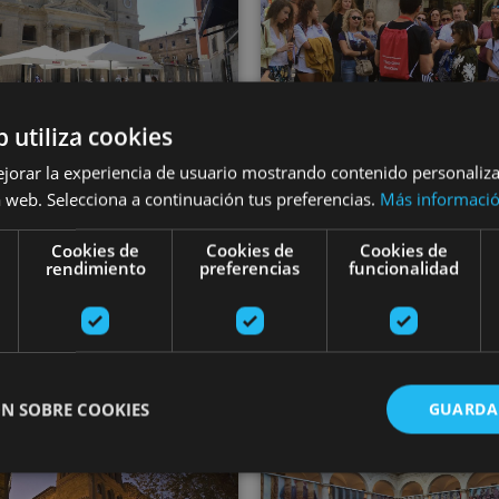
b utiliza cookies
ejorar la experiencia de usuario mostrando contenido personaliz
01 ENE - 31 DIC
01 ENE - 31 DI
 web. Selecciona a continuación tus preferencias.
Más informaci
ñearako bisitaldi
Pamplona Tou
gidatua, osorik
irrati-gidareki
Cookies de
Cookies de
Cookies de
rendimiento
preferencias
funcionalidad
ona, Camino de Santiago, .
Pamplona, Camino de Santi
N SOBRE COOKIES
GUARDA
 menderaezina
Gustavo de Maeztu museoa
Karlismoar