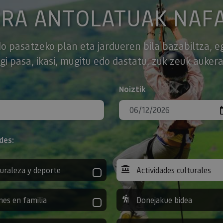
ERA ANTOLATUAK NAF
o pasatzeko plan eta jardueren bila bazabiltza, e
gi pasa, ikasi, mugitu edo dastatu, zuk zeuk aukera
Noiztik
des:
uraleza y deporte
Actividades culturales
nes en familia
Donejakue bidea