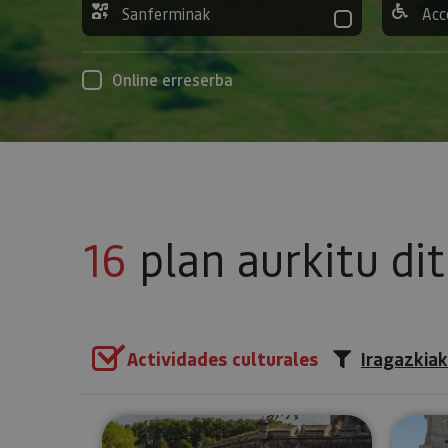
Sanferminak
Acc
Online erreserba
16
plan aurkitu di
Actividades culturales
Iragazkiak
Bisitaldi gidatu pribatua Iruñer