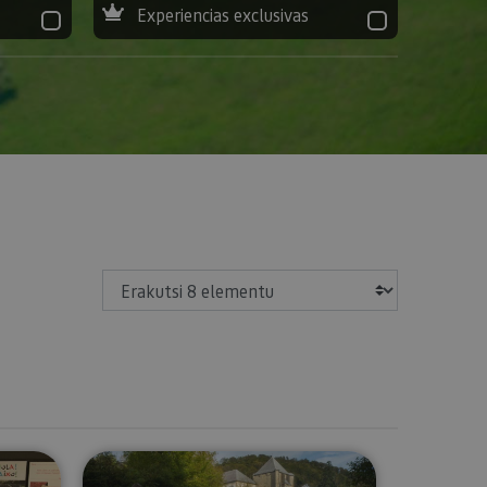
Experiencias exclusivas
Erakutsi
ur irrati-gidarekin.
Txangoa Orreagara - Donejakue bi