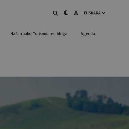
BILATU
dark-mode
A-mode
EUSKARA
Nafarroako Turismoaren bloga
Agenda