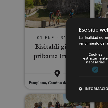
Ese sitio we
La finalidad es m
01 ENE - 31 DIC
rendimiento de la
Bisitaldi gidatu
Iru
pribatua Iruñera
Cookies
estrictamente
necesarias
Pamplona, Camino de Santiago, .
Pampl
INFORMACIÓ
Bisita antzeztuak: Iruña, hiri