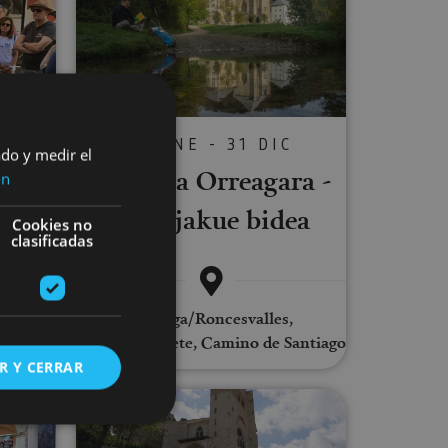
01 ENE - 31 DIC
ado y medir el
C
Txangoa Orreagara -
ón
r
Donejakue bidea
n.
Cookies no
clasificadas
Orreaga/Roncesvalles,
ago, .
Auritz/Burguete, Camino de Santiago
R Y CERRAR
en Museoa
Ibilbide monumentala Lizarran