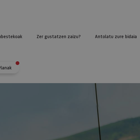
nbestekoak
Zer gustatzen zaizu?
Antolatu zure bidaia
Planak