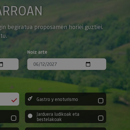
ARROAN
gin begiratua proposamen horiei guztiei.
tu.
Noiz arte
Gastro y enoturismo
Jarduera ludikoak eta
bestelakoak