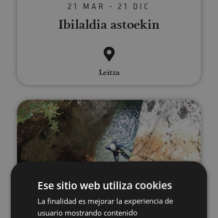
21 MAR - 21 DIC
Ibilaldia astoekin
Leitza
Arroila-jaitsiera
Ese sitio web utiliza cookies
21 MAR - 21 DIC
Arroila-jaitsiera
La finalidad es mejorar la experiencia de
usuario mostrando contenido