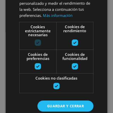
personalizado y medir el rendimiento de
la web. Selecciona a continuación tus
preferencias.
Más información
Orreaga/Roncesvalles, Burgui, Ollo, Valle del
Roncal - Belagua
Cookies
Cookies de
estrictamente
rendimiento
necesarias
Arandariko erreka-zuloaren jaits
Cookies de
Cookies de
preferencias
funcionalidad
Cookies no clasificadas
21 MAR - 21 DIC
Arandariko erreka-zuloaren
jaitsiera
GUARDAR Y CERRAR