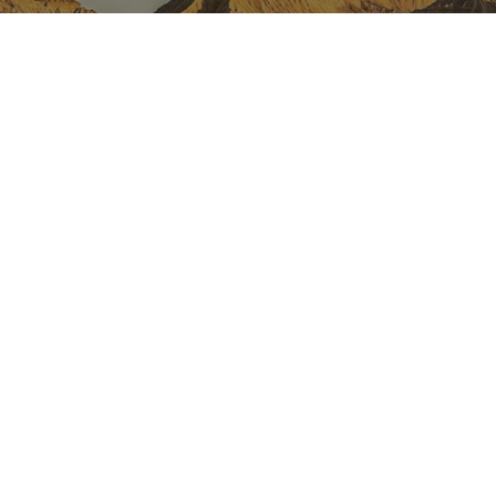
NAFARROA INSTAGRAMEN
Nafarroaren edertasun
guztia, zuzenean zure feed-
ean
Turismoaren Instagram Ofiziala