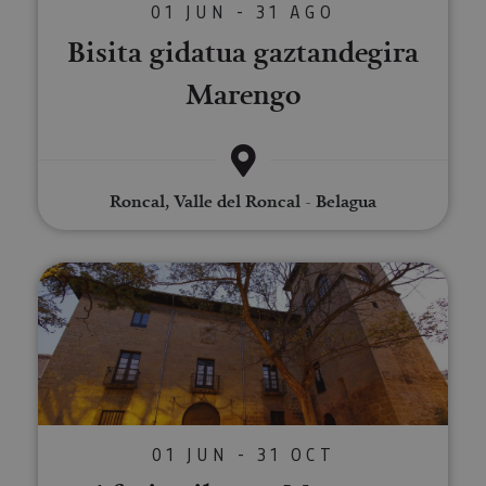
01 JUN - 31 AGO
Bisita gidatua gaztandegira
Marengo
Roncal, Valle del Roncal - Belagua
Afari pribatua Mencoen Jauregia
01 JUN - 31 OCT