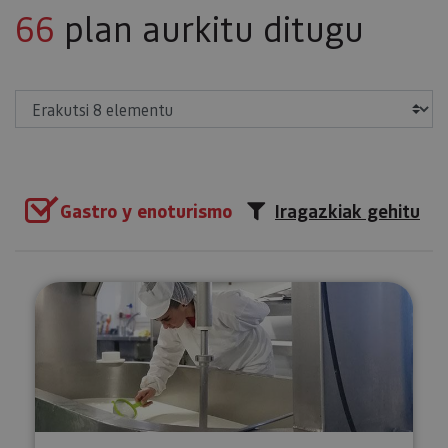
66
plan aurkitu ditugu
Erakutsi
Gastro y enoturismo
Iragazkiak gehitu
Bisita gidatua gaztandegira Ma