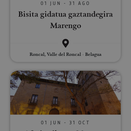
01 JUN - 31 AGO
Bisita gidatua gaztandegira
Marengo
Roncal, Valle del Roncal - Belagua
Afari pribatua Mencoen Jauregia
01 JUN - 31 OCT