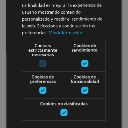
dastatzea
La finalidad es mejorar la experiencia de
usuario mostrando contenido
personalizado y medir el rendimiento de
la web. Selecciona a continuación tus
Arribe, Atallu, Azkarate, Betelu, Uztegi
preferencias.
Más información
Cookies
Cookies de
Garagardoa dastatzea Araitzen
estrictamente
rendimiento
necesarias
Cookies de
Cookies de
preferencias
funcionalidad
01 MAY - 31 AGO
Cookies no clasificadas
Garagardoa dastatzea
Araitzen