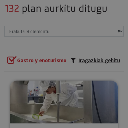
132
plan aurkitu ditugu
Erakutsi
Gastro y enoturismo
Iragazkiak gehitu
Bisita gidatua gaztandegira Ma