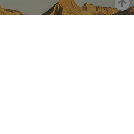
Goian
NAFARROA INSTAGRAMEN
Nafarroaren edertasun
guztia, zuzenean zure feed-
ean
Turismoaren Instagram Ofiziala