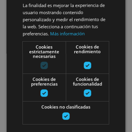
Bodega Castillo Monjardín
La finalidad es mejorar la experiencia de
usuario mostrando contenido
personalizado y medir el rendimiento de
la web. Selecciona a continuación tus
Villamayor de Monjardín
preferencias.
Más información
Cookies
Cookies de
Gincana familiar fantasma en B
estrictamente
rendimiento
necesarias
Cookies de
Cookies de
preferencias
funcionalidad
12 AGO
Cookies no clasificadas
Gincana familiar fantasma en
Bodega Cosecheros de Olite