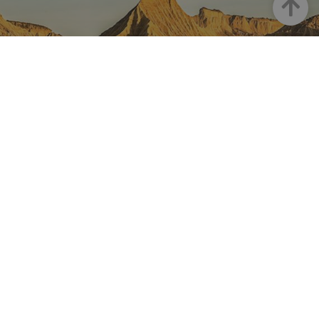
Goian
NAFARROA INSTAGRAMEN
Nafarroaren edertasun
guztia, zuzenean zure feed-
ean
Turismoaren Instagram Ofiziala