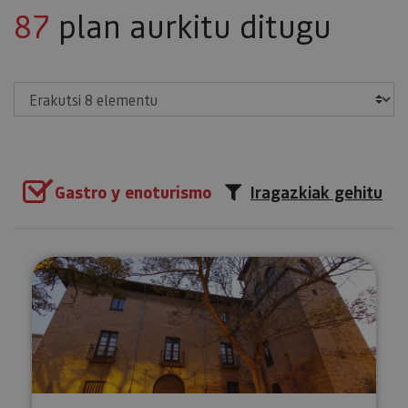
87
plan aurkitu ditugu
Erakutsi
Gastro y enoturismo
Iragazkiak gehitu
Afari pribatua Mencoen Jauregia