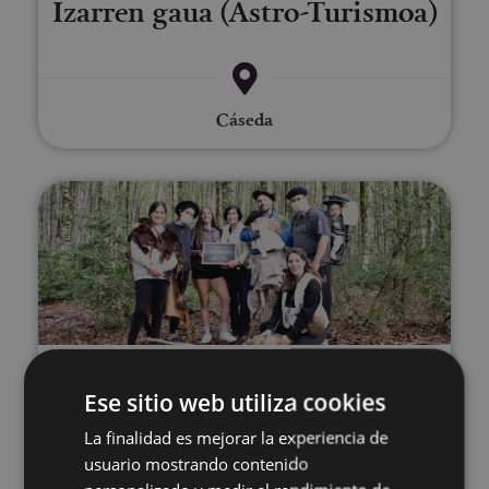
Izarren gaua (Astro-Turismoa)
Cáseda
Escape Pirinioetako baso batea
01 MAY - 30 SEP
Ese sitio web utiliza cookies
Escape Pirinioetako baso
La finalidad es mejorar la experiencia de
batean
usuario mostrando contenido