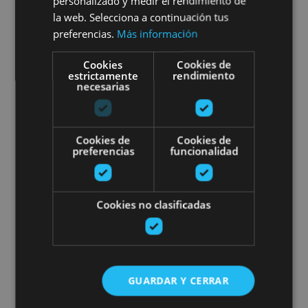
personalizado y medir el rendimiento de
la web. Selecciona a continuación tus
preferencias.
Más información
Valle del Roncal - Belagua
Cookies
Cookies de
estrictamente
rendimiento
necesarias
Parte hartu Abaurregaina suspe
Cookies de
Cookies de
preferencias
funcionalidad
Cookies no clasificadas
01 AGO - 31 AGO
Parte hartu Abaurregaina
suspertzen
GUARDAR Y CERRAR