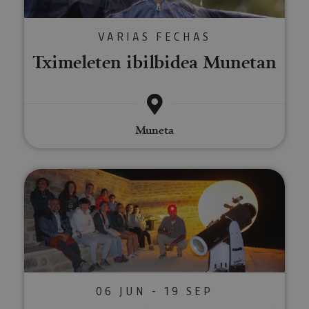
VARIAS FECHAS
Tximeleten ibilbidea Munetan
Muneta
Izarren gaua (Astro-Turismoa)
06 JUN - 19 SEP