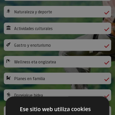
Naturaleza y deporte
Actividades culturales
Gastro y enoturismo
Wellness eta ongizatea
Planes en familia
Donejakue bidea
Ese sitio web utiliza cookies
Jarduera ludikoak eta bestelakoak