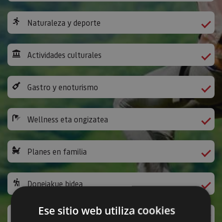
Naturaleza y deporte
Actividades culturales
Gastro y enoturismo
Wellness eta ongizatea
Planes en familia
Donejakue bidea
Ese sitio web utiliza cookies
Jarduera ludikoak eta bestelakoak