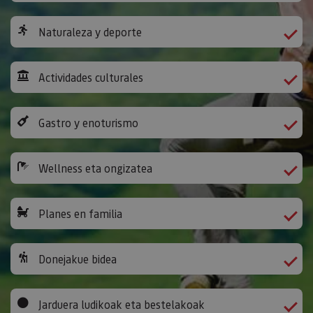
Naturaleza y deporte
Actividades culturales
Gastro y enoturismo
Wellness eta ongizatea
Planes en familia
Donejakue bidea
Jarduera ludikoak eta bestelakoak