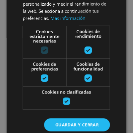
personalizado y medir el rendimiento de
la web. Selecciona a continuación tus
preferencias.
Más información
Santuario de San Miguel de Aralar, Sierra de Aralar
Cookies
Cookies de
estrictamente
rendimiento
necesarias
Illón mendilerroa: arroilak, ermi
Cookies de
Cookies de
preferencias
funcionalidad
Cookies no clasificadas
01 ENE - 31 DIC
Illón mendilerroa: arroilak,
ermitak eta Faulo trikuharria.
GUARDAR Y CERRAR