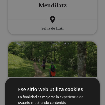
Mendilatz
Selva de Irati
Bidezidor gidatua: Aralarko Her
01 ENE - 31 DIC
Ese sitio web utiliza cookies
Bidezidor gidatua: Aralarko
La finalidad es mejorar la experiencia de
Herensugea
usuario mostrando contenido