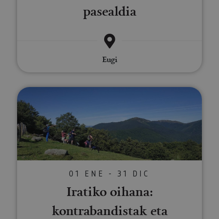
pasealdia
Eugi
Iratiko oihana: kontrabandistak
01 ENE - 31 DIC
Iratiko oihana:
kontrabandistak eta