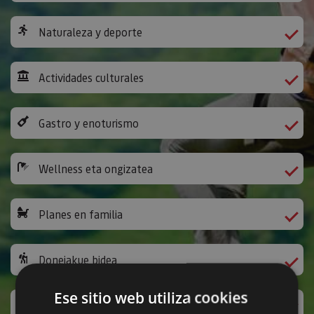
Naturaleza y deporte
Actividades culturales
Gastro y enoturismo
Wellness eta ongizatea
Planes en familia
Donejakue bidea
Ese sitio web utiliza cookies
Jarduera ludikoak eta bestelakoak