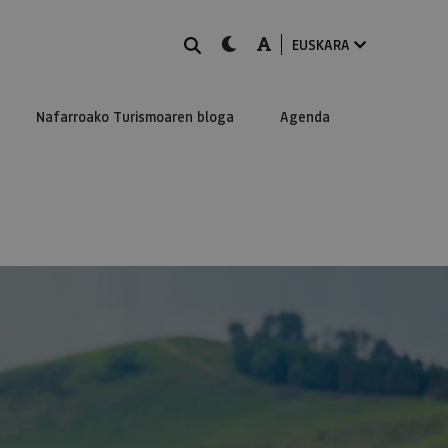
BILATU
dark-mode
A-mode
EUSKARA
Nafarroako Turismoaren bloga
Agenda