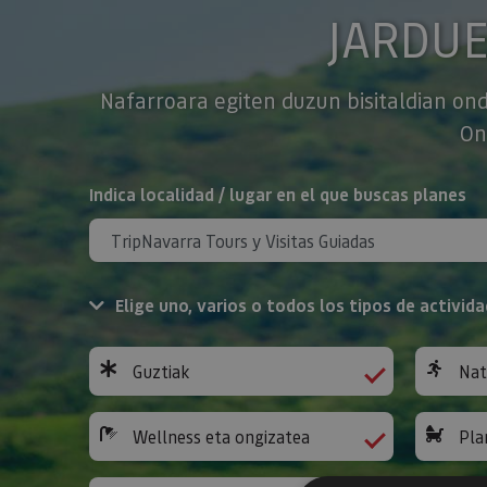
JARDU
Nafarroara egiten duzun bisitaldian ond
On
BILATU
Indica localidad / lugar en el que buscas planes
Elige uno, varios o todos los tipos de activida
Guztiak
Nat
Wellness eta ongizatea
Pla