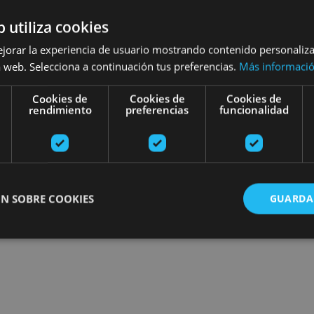
esibilidad
Turismo regenerativo
b utiliza cookies
ejorar la experiencia de usuario mostrando contenido personaliz
 web. Selecciona a continuación tus preferencias.
Más informaci
Planak aurkitu
Cookies de
Cookies de
Cookies de
rendimiento
preferencias
funcionalidad
N SOBRE COOKIES
GUARDA
ente necesarias
Cookies de rendimiento
Cookies de preferencias
Cookie
Cookies no clasificadas
ente necesarias permiten la funcionalidad principal del sitio web, como el inicio de ses