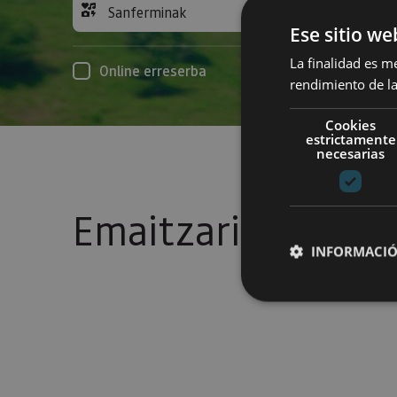
Sanferminak
Acc
Ese sitio we
La finalidad es m
Online erreserba
rendimiento de la
Cookies
estrictamente
necesarias
Emaitzarik gabe
INFORMACIÓ
Cookies estrictam
Las cookies estrictam