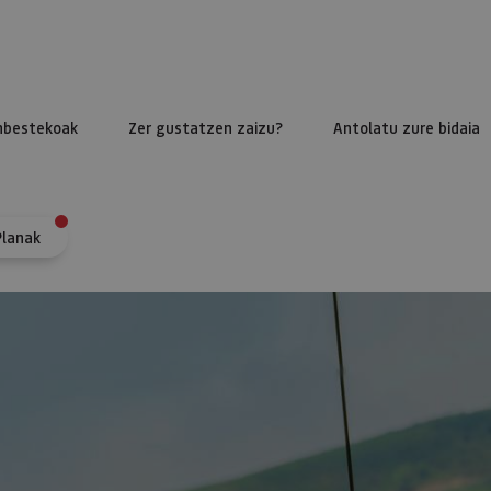
nbestekoak
Zer gustatzen zaizu?
Antolatu zure bidaia
Planak