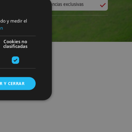
Experiencias exclusivas
ado y medir el
ón
Cookies no
clasificadas
R Y CERRAR
s de funcionalidad
ión de usuario y la