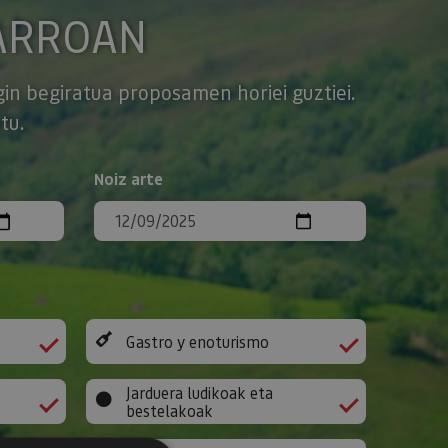
ARROAN
gin begiratua proposamen horiei guztiei.
tu.
Noiz arte
Gastro y enoturismo
Jarduera ludikoak eta
bestelakoak