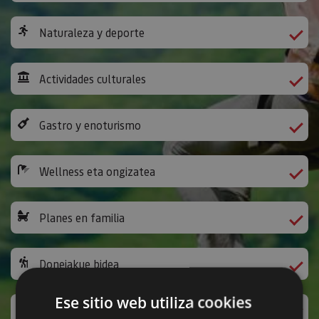
Naturaleza y deporte
Actividades culturales
Gastro y enoturismo
Wellness eta ongizatea
Planes en familia
Donejakue bidea
Ese sitio web utiliza cookies
Jarduera ludikoak eta bestelakoak