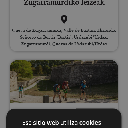
Zugarramurdiko leizeak
Cueva de Zugarramurdi, Valle de Baztan, Elizondo,
Señorío de Bertiz (Bertiz), Urdazubi/Urdax,
Zugarramurdi, Cuevas de Urdazubi/Urdax
Bisitaldi gidatu pribatua Iruñera
01 ENE - 31 DIC
Bisitaldi gidatu pribatua
Ese sitio web utiliza cookies