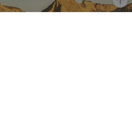
NAFARROA INSTAGRAMEN
Nafarroaren edertasun
guztia, zuzenean zure feed-
ean
Turismoaren Instagram Ofiziala