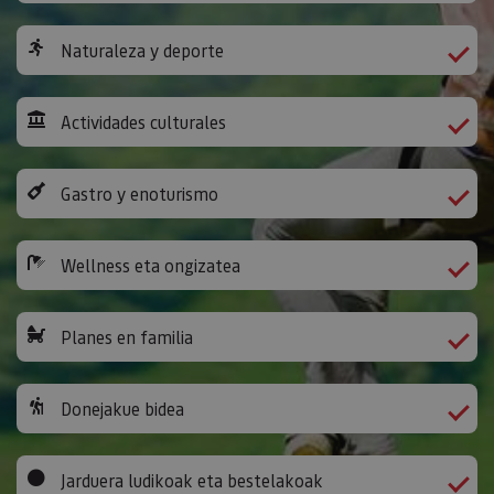
Naturaleza y deporte
Actividades culturales
Gastro y enoturismo
Wellness eta ongizatea
Planes en familia
Donejakue bidea
Jarduera ludikoak eta bestelakoak