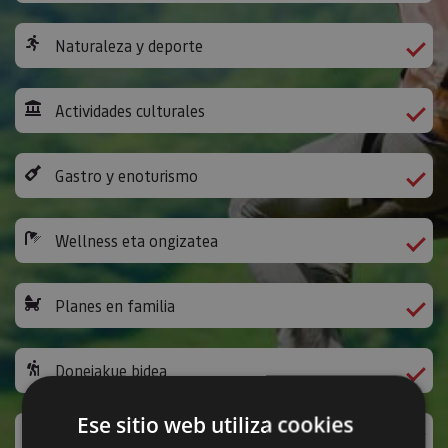
Naturaleza y deporte
Actividades culturales
Gastro y enoturismo
Wellness eta ongizatea
Planes en familia
Donejakue bidea
Ese sitio web utiliza cookies
Jarduera ludikoak eta bestelakoak