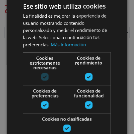
2
plan aurkitu ditugu
Ese sitio web utiliza cookies
La finalidad es mejorar la experiencia de
usuario mostrando contenido
personalizado y medir el rendimiento de
la web. Selecciona a continuación tus
Erakutsi
preferencias.
Más información
Cookies
Cookies de
estrictamente
rendimiento
necesarias
Paseo gidatua Bertizko basoan 
Cookies de
Cookies de
preferencias
funcionalidad
01 ENE - 31 DIC
Cookies no clasificadas
Paseo gidatua Bertizko basoan