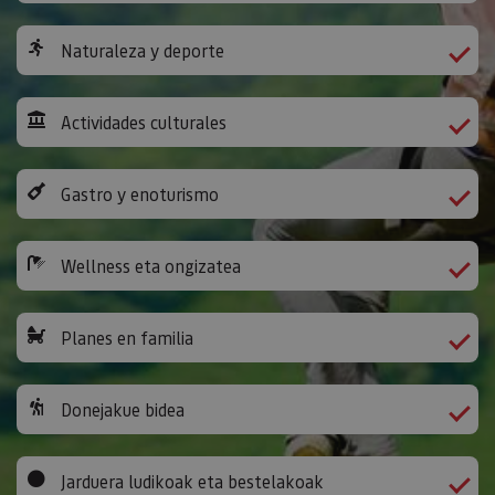
Naturaleza y deporte
Actividades culturales
Gastro y enoturismo
Wellness eta ongizatea
Planes en familia
Donejakue bidea
Jarduera ludikoak eta bestelakoak