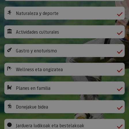
Naturaleza y deporte
Actividades culturales
Gastro y enoturismo
Wellness eta ongizatea
Planes en familia
Donejakue bidea
Jarduera ludikoak eta bestelakoak