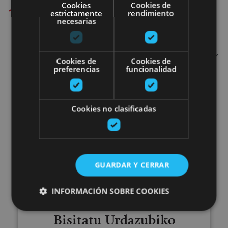
Cookies
Cookies de
1
plan aurkitu ditugu
estrictamente
rendimiento
necesarias
Cookies de
Cookies de
preferencias
funcionalidad
Erakutsi
Cookies no clasificadas
Bisitatu Urdazubiko monasterio
GUARDAR Y CERRAR
INFORMACIÓN SOBRE COOKIES
12 ABR - 31 DIC
Bisitatu Urdazubiko