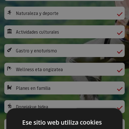
Naturaleza y deporte
Actividades culturales
Gastro y enoturismo
Wellness eta ongizatea
Planes en familia
Donejakue bidea
Ese sitio web utiliza cookies
Jarduera ludikoak eta bestelakoak