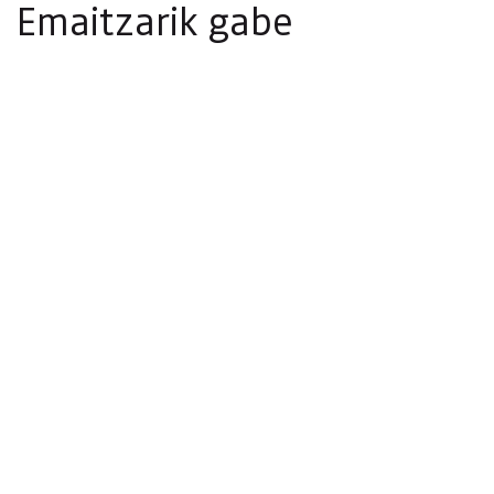
Emaitzarik gabe