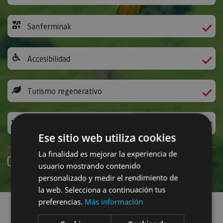
Sanferminak
Accesibilidad
Turismo regenerativo
Experiencias exclusivas
Ese sitio web utiliza cookies
La finalidad es mejorar la experiencia de
Online erreserba
usuario mostrando contenido
personalizado y medir el rendimiento de
la web. Selecciona a continuación tus
Planak aurkitu
preferencias.
Más información