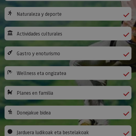
Naturaleza y deporte
Actividades culturales
Gastro y enoturismo
Wellness eta ongizatea
Planes en familia
Donejakue bidea
Jarduera ludikoak eta bestelakoak