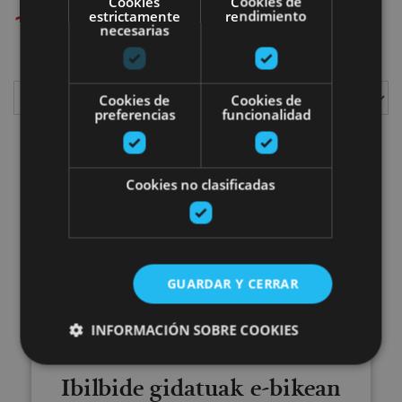
Cookies
Cookies de
1
plan aurkitu ditugu
estrictamente
rendimiento
necesarias
Cookies de
Cookies de
preferencias
funcionalidad
Erakutsi
Cookies no clasificadas
Ibilbide gidatuak e-bikean Irati
GUARDAR Y CERRAR
INFORMACIÓN SOBRE COOKIES
01 ENE - 31 DIC
Ibilbide gidatuak e-bikean
Cookies estrictamente necesarias