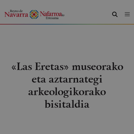
BILATU
«Las Eretas» museorako
eta aztarnategi
arkeologikorako
bisitaldia