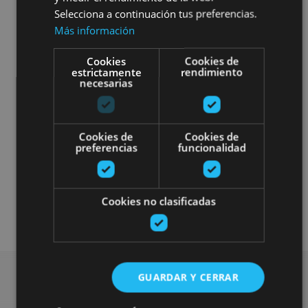
Selecciona a continuación tus preferencias.
Más información
Cookies
Cookies de
estrictamente
rendimiento
necesarias
Museos y centros expositivos
Accesibilidad auditiva
Cookies de
Cookies de
preferencias
funcionalidad
Accesibilidad cognitiva
Accesibilidad física
Cookies no clasificadas
Accesibilidad visual
GUARDAR Y CERRAR