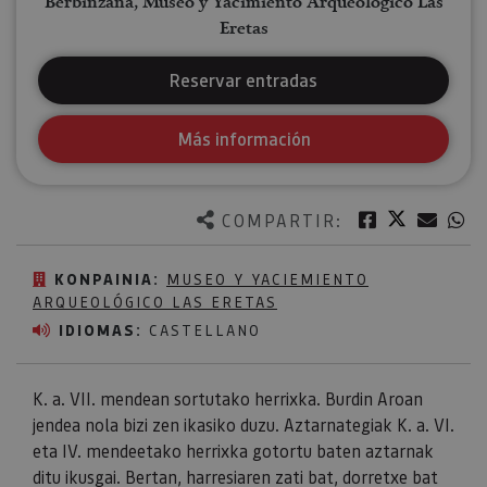
Berbinzana, Museo y Yacimiento Arqueológico Las
Eretas
Reservar entradas
Más información
Twitter
Facebook
Corre
W
COMPARTIR:
KONPAINIA:
MUSEO Y YACIEMIENTO
ARQUEOLÓGICO LAS ERETAS
IDIOMAS:
CASTELLANO
K. a. VII. mendean sortutako herrixka. Burdin Aroan
jendea nola bizi zen ikasiko duzu. Aztarnategiak K. a. VI.
eta IV. mendeetako herrixka gotortu baten aztarnak
ditu ikusgai. Bertan, harresiaren zati bat, dorretxe bat