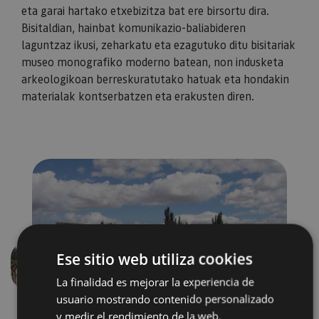
eta garai hartako etxebizitza bat ere birsortu dira.
Bisitaldian, hainbat komunikazio-baliabideren
laguntzaz ikusi, zeharkatu eta ezagutuko ditu bisitariak
museo monografiko moderno batean, non indusketa
arkeologikoan berreskuratutako hatuak eta hondakin
materialak kontserbatzen eta erakusten diren.
Ese sitio web utiliza cookies
Aurrekoa
Hurren
La finalidad es mejorar la experiencia de
usuario mostrando contenido personalizado
y medir el rendimiento de la web.