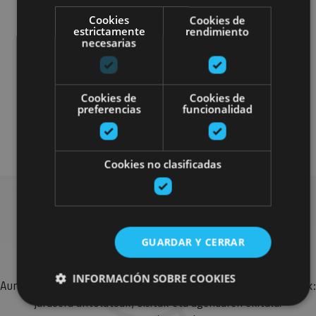
Cookies
Cookies de
estrictamente
rendimiento
Localidades
Castillos y fortalezas
necesarias
Arquitectura religiosa
Cookies de
Cookies de
Arquitectura civil
Visitas guiadas
preferencias
funcionalidad
Monasterioak
Cookies no clasificadas
Bilatu plan gehiago
GUARDAR Y CERRAR
INFORMACIÓN SOBRE COOKIES
Aurkitu zure bidaia Nafarroan osatzeko planak eta iradokizunak:
jarduera antolatuak, bisitak eta agendaren ekitaldi