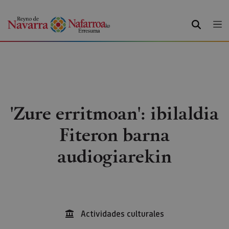
BILATU
'Zure erritmoan': ibilaldia
Fiteron barna
audiogiarekin
Actividades culturales