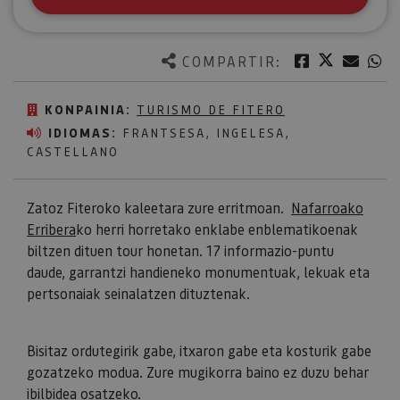
Twitter
Facebook
Corre
W
COMPARTIR:
KONPAINIA:
TURISMO DE FITERO
IDIOMAS:
FRANTSESA, INGELESA,
CASTELLANO
Zatoz Fiteroko kaleetara zure erritmoan.
Nafarroako
Erribera
ko herri horretako enklabe enblematikoenak
biltzen dituen tour honetan. 17 informazio-puntu
daude, garrantzi handieneko monumentuak, lekuak eta
pertsonaiak seinalatzen dituztenak.
Bisitaz ordutegirik gabe, itxaron gabe eta kosturik gabe
gozatzeko modua. Zure mugikorra baino ez duzu behar
ibilbidea osatzeko.