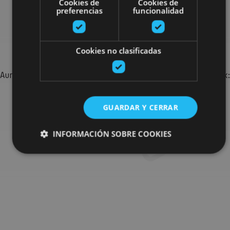
Cookies de
Cookies de
preferencias
funcionalidad
Bilatu plan gehiago
Cookies no clasificadas
Aurkitu zure bidaia Nafarroan osatzeko planak eta iradokizunak:
jarduera antolatuak, bisitak eta agendaren ekitaldi
garrantzitsuenak.
GUARDAR Y CERRAR
Joan planen bilatzailera
INFORMACIÓN SOBRE COOKIES
Cookies estrictamente necesarias
Cookies de rendimiento
Cookies de preferencias
Cookies de funcionalidad