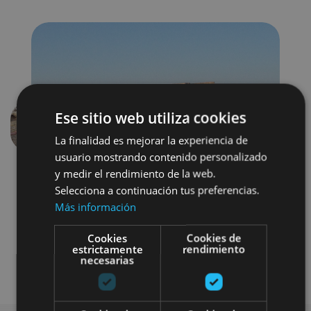
Ese sitio web utiliza cookies
Aurrekoa
Hurren
La finalidad es mejorar la experiencia de
usuario mostrando contenido personalizado
y medir el rendimiento de la web.
Selecciona a continuación tus preferencias.
Más información
Cookies
Cookies de
estrictamente
rendimiento
necesarias
Visitas guiadas
4x4 / autoa