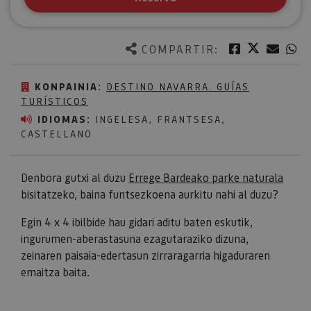
Twitter
Facebook
Corre
W
COMPARTIR:
KONPAINIA:
DESTINO NAVARRA. GUÍAS
TURÍSTICOS
IDIOMAS:
INGELESA, FRANTSESA,
CASTELLANO
Denbora gutxi al duzu
Errege Bardeako parke naturala
bisitatzeko, baina funtsezkoena aurkitu nahi al duzu?
Egin 4 x 4 ibilbide hau gidari aditu baten eskutik,
ingurumen-aberastasuna ezagutaraziko dizuna,
zeinaren paisaia-edertasun zirraragarria higaduraren
emaitza baita.