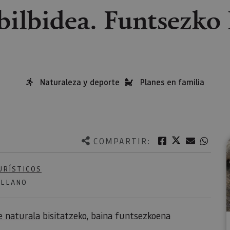
ibilbidea. Funtsezko
Naturaleza y deporte
Planes en familia
Twitter
Facebook
Correo e
What
COMPARTIR:
URÍSTICOS
ELLANO
e naturala
bisitatzeko, baina funtsezkoena