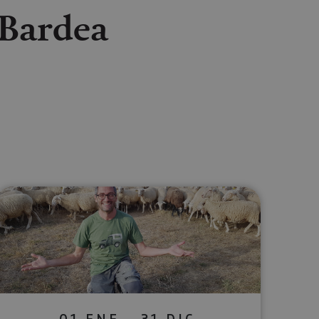
 Bardea
lectrónico
sApp
01 ENE - 31 DIC