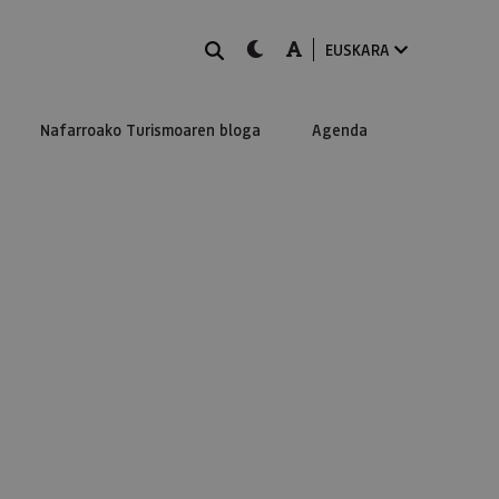
BILATU
dark-mode
A-mode
EUSKARA
Nafarroako Turismoaren bloga
Agenda