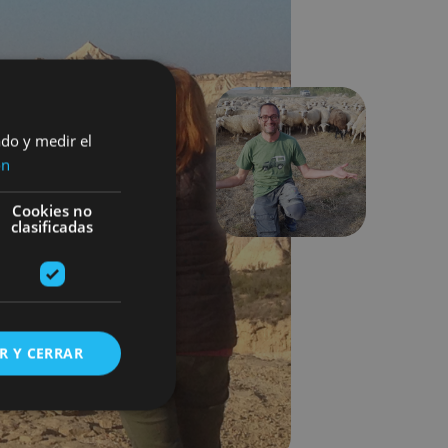
ado y medir el
ón
Hurrengoa
Cookies no
clasificadas
R Y CERRAR