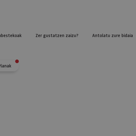
nbestekoak
Zer gustatzen zaizu?
Antolatu zure bidaia
Planak