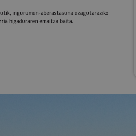
eskutik, ingurumen-aberastasuna ezagutaraziko
rria higaduraren emaitza baita.