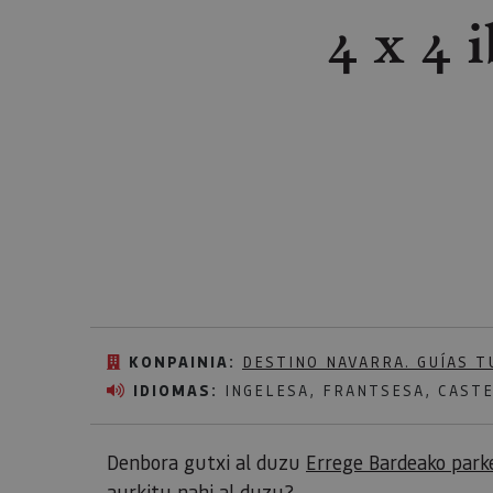
4 x 4 
KONPAINIA:
DESTINO NAVARRA. GUÍAS T
IDIOMAS:
INGELESA, FRANTSESA, CAST
Denbora gutxi al duzu
Errege Bardeako park
aurkitu nahi al duzu?