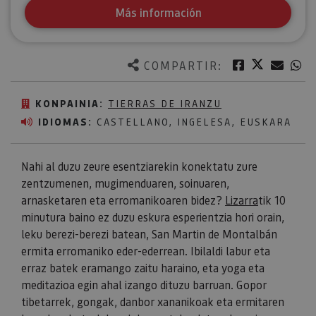
Más información
Twitter
Facebook
Corre
W
COMPARTIR:
KONPAINIA:
TIERRAS DE IRANZU
IDIOMAS:
CASTELLANO, INGELESA, EUSKARA
Nahi al duzu zeure esentziarekin konektatu zure
zentzumenen, mugimenduaren, soinuaren,
arnasketaren eta erromanikoaren bidez?
Lizarra
tik 10
minutura baino ez duzu eskura esperientzia hori orain,
leku berezi-berezi batean, San Martin de Montalbán
ermita erromaniko eder-ederrean. Ibilaldi labur eta
erraz batek eramango zaitu haraino, eta yoga eta
meditazioa egin ahal izango dituzu barruan. Gopor
tibetarrek, gongak, danbor xananikoak eta ermitaren