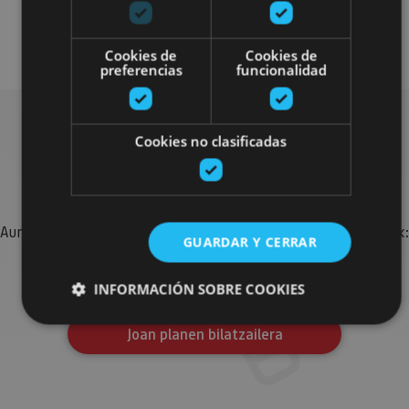
Visitas guiadas
Otros
Cookies de
Cookies de
preferencias
funcionalidad
Cookies no clasificadas
Bilatu plan gehiago
Aurkitu zure bidaia Nafarroan osatzeko planak eta iradokizunak:
GUARDAR Y CERRAR
jarduera antolatuak, bisitak eta agendaren ekitaldi
garrantzitsuenak.
INFORMACIÓN SOBRE COOKIES
Joan planen bilatzailera
Cookies estrictamente necesarias
Cookies de rendimiento