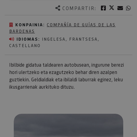
Twitter
Facebook
Corre
W
COMPARTIR:
KONPAINIA:
COMPAÑÍA DE GUÍAS DE LAS
BARDENAS
IDIOMAS:
INGELESA, FRANTSESA,
CASTELLANO
Ibilbide gidatua taldearen autobusean, ingurune berezi
hori ulertzeko eta ezagutzeko behar diren azalpen
guztiekin. Geldialdiak eta ibilaldi laburrak eginez, leku
ikusgarrienak aurkituko dituzu.