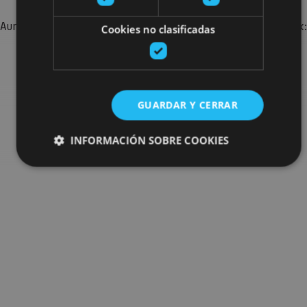
Aurkitu zure bidaia Nafarroan osatzeko planak eta iradokizunak:
Cookies no clasificadas
jarduera antolatuak, bisitak eta agendaren ekitaldi
garrantzitsuenak.
Joan planen bilatzailera
GUARDAR Y CERRAR
INFORMACIÓN SOBRE COOKIES
Cookies estrictamente necesarias
Cookies de rendimiento
Cookies de preferencias
Cookies de funcionalidad
Cookies no clasificadas
Las cookies estrictamente necesarias permiten la